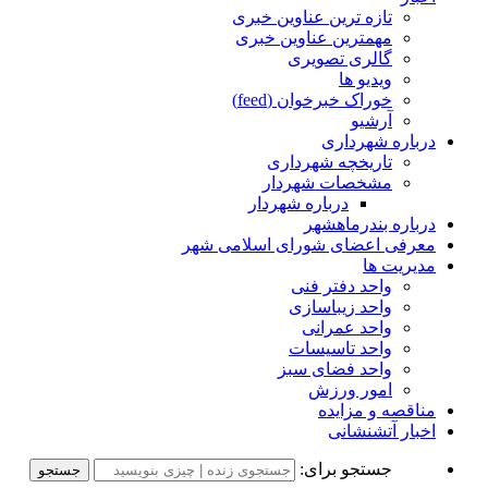
تازه ترین عناوین خبری
مهمترین عناوین خبری
گالری تصویری
ویدیو ها
خوراک خبرخوان (feed)
آرشیو
درباره شهرداری
تاریخچه شهرداری
مشخصات شهردار
درباره شهردار
درباره بندرماهشهر
معرفی اعضای شورای اسلامی شهر
مدیریت ها
واحد دفتر فنی
واحد زیباسازی
واحد عمرانی
واحد تاسیسات
واحد فضای سبز
امور ورزش
مناقصه و مزایده
اخبار آتشنشانی
جستجو برای: