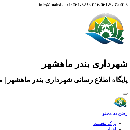
info@mahshahr.ir
061-52339116
061-52320015
شهرداری بندر ماهشهر
پایگاه اطلاع رسانی شهرداری بندر ماهشهر | 
رفتن به محتوا
برگه نخست
اخبار