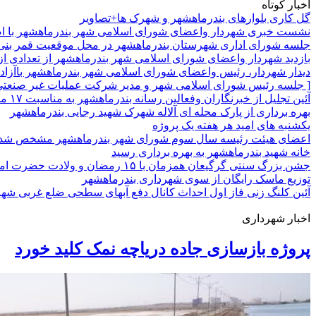
اخبار کوتاه
گل کاری بلوارهای بندرماهشهر و شهرک ها+تصاویر
نشست خبری شهردار واعضای شورای اسلامی شهر بندرماهشهر با ا
جلسه شورای اداری شهرستان بندرماهشهر در محل موقعیت قمر بنی ه
بازدید شهردار واعضای شورای اسلامی شهر بندرماهشهر از تعدادی 
دیدار شهردار، رئیس واعضای شورای اسلامی شهر بندرماهشهر باآزاده 
[ جلسه رئیس شورای اسلامی شهر و مدیر شرکت عملیات غیر صنعتی
آئین تجلیل از خبرنگاران وفعالین رسانه بندرماهشهر به مناسبت ۱۷ مرداد روز خبرنگار
بهره برداری از پارک محله ای آلاله شهرک شهید رجایی بندرماهشهر
یکشنبه های امید هر هفته یک پروژه
اعضای هیئت رئیسه سال سوم شورای شهر بندرماهشهر مشخص شدن
خانه شهید بندرماهشهر به بهره برداری رسید
جشن بزرگ سنتی گرگیعان همزمان با ۱۵ رمضان و ولادت حضرت امام حسن مجتبی علیه السلام در پارک مهر و ماه با حضور هنرمندان استانی و بومی شهرمان برگزار گردید.+فیلم
توزیع ماسک رایگان از سوی شهرداری بندرماهشهر
آئین کلنگ زنی فاز اول احداث کانال دفع آبهای سطحی ضلع غربی شه
اخبار شهرداری
پروژه بازسازی جاده دریاچه نمک کلید خورد