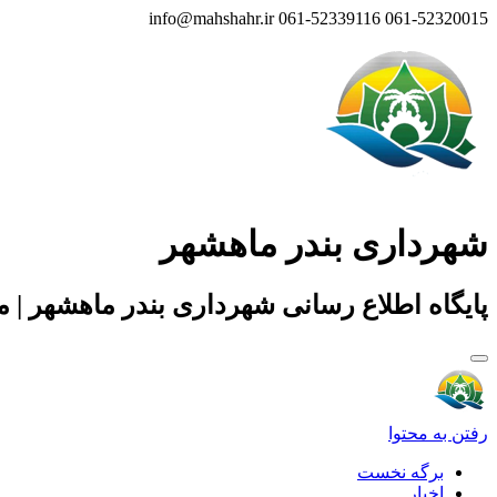
info@mahshahr.ir
061-52339116
061-52320015
شهرداری بندر ماهشهر
پایگاه اطلاع رسانی شهرداری بندر ماهشهر | 
رفتن به محتوا
برگه نخست
اخبار