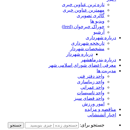
تازه ترین عناوین خبری
مهمترین عناوین خبری
گالری تصویری
ویدیو ها
خوراک خبرخوان (feed)
آرشیو
درباره شهرداری
تاریخچه شهرداری
مشخصات شهردار
درباره شهردار
درباره بندرماهشهر
معرفی اعضای شورای اسلامی شهر
مدیریت ها
واحد دفتر فنی
واحد زیباسازی
واحد عمرانی
واحد تاسیسات
واحد فضای سبز
امور ورزش
مناقصه و مزایده
اخبار آتشنشانی
جستجو برای: