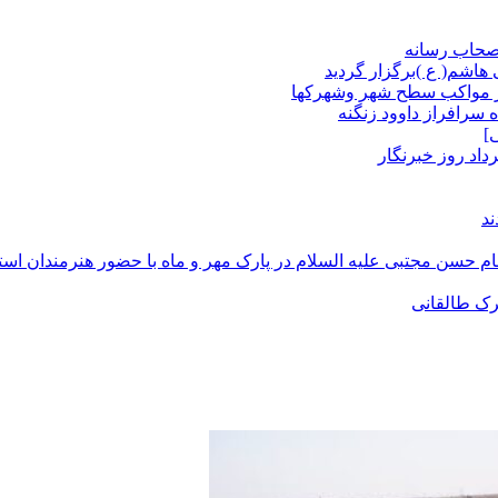
صحاب رسانه
اشم( ع )برگزار گردید
از مواکب سطح شهر وشهرکها
سرافراز داوود زنگنه
]
د
رک طالقانی