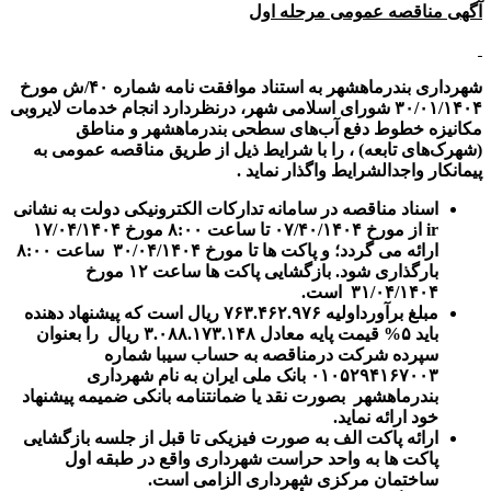
آگهی مناقصه عمومی مرحله اول
شهرداری بندرماهشهر به استناد موافقت نامه شماره ۴۰/ش مورخ
۳۰/۰۱/۱۴۰۴ شورای اسلامی شهر، درنظردارد انجام خدمات لایروبی
مکانیزه خطوط دفع آب‌های سطحی بندرماهشهر و مناطق
(شهرک‌های تابعه) ، را با شرایط ذیل از طریق مناقصه عمومی به
پیمانکار واجدالشرایط واگذار نماید .
اسناد مناقصه در سامانه تدارکات الکترونیکی دولت به نشانی
ir
از مورخ
۱۴۰۴ تا ساعت ۸:۰۰ مورخ
۰/
۴
/
۰۷
/۱۴۰۴
۰۴
/
۱۷
ارائه می گردد؛ و پاکت ها تا مورخ
۰۴
/
۳۰
/۱۴۰۴ ساعت ۸:۰۰
بارگذاری شود. بازگشایی پاکت ها ساعت ۱۲ مورخ
/۱۴۰۴ است.
۰۴
/
۳۱
مبلغ برآورداولیه
۷۶۳.۴۶۲.۹۷۶
ریال است که پیشنهاد دهنده
باید ۵% قیمت پایه معادل
۳.۰۸۸.۱۷۳.۱۴۸
ریال را بعنوان
سپرده شرکت درمناقصه به حساب سیبا شماره
۰۱۰۵۲۹۴۱۶۷۰۰۳ بانک ملی ایران به نام شهرداری
بندرماهشهر بصورت نقد یا ضمانتنامه بانکی ضمیمه پیشنهاد
خود ارائه نماید.
ارائه پاکت الف به صورت فیزیکی تا قبل از جلسه بازگشایی
پاکت ها به واحد حراست شهرداری واقع در طبقه اول
ساختمان مرکزی شهرداری الزامی است.