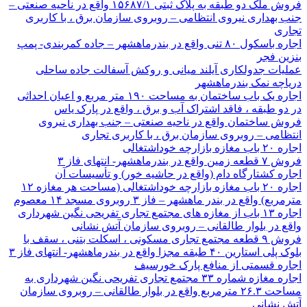
فروش ملک دو طبقه به پلاک ثبتی ۱۵۶۸۷/۱ واقع در ناحیه صنعتی –
جنب بهداری نیروی انتظامی – روبروی سازمان برق ، با کاربری
تجاری
اجاره باسکول ۸۰ تنی واقع در بندرماهشهر – جاده کمربندی- پمپ
بنزین فجر
عملیات جدولکاری آیلند میانی و روکش آسفالت جاده ساحلی
دریاچه نمک بندرماهشهر
اجاره یک باب ساختمان به مساحت ۱۹۰ متر مربع و اعیان احداثی
در دو طبقه ، فاقد اشتراک آب و برق ، واقع در پارک یاس
فروش ساختمان واقع در ناحیه صنعتی – جنب بهداری نیروی
انتظامی – روبروی سازمان برق ، با کاربری تجاری
اجاره ۲۰ باب مغازه بازارچه خوداشتغالی
فروش ۷ قطعه زمین واقع در بندرماهشهر- انتهای فاز ۳
اجاره کشتارگاه دام (واقع در حاشیه خور) و تأسیسات آن
اجاره ۲۰ باب مغازه بازارچه خوداشتغالی (مساحت هر مغازه ۱۲
مترمربع) واقع در بندر ماهشهر – فاز ۳ روبروی مسجد ۱۴ معصوم
اجاره ۱۳ باب از مغازه های مجتمع تجاری تفریحی نگین شهرداری
واقع در بلوار طالقانی – روبروی سازمان آتش نشانی
فروش ۹ قطعه مجتمع تجاری مسکونی ، اسکلت بتنی ، سقف با
بلوک پلی استارین ۴۰ طبقه مجزا واقع در بندرماهشهر- انتهای فاز ۳
اجاره قسمتی از منافع پارک خورسیف
اجاره مغازه شماره ۳۳ مجتمع تجاری تفریحی نگین شهرداری به
مساحت ۲۶.۳ مترمربع واقع در بلوار طالقانی – روبروی سازمان
آتش نشانی