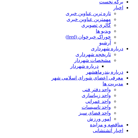
برگه نخست
اخبار
تازه ترین عناوین خبری
مهمترین عناوین خبری
گالری تصویری
ویدیو ها
خوراک خبرخوان (feed)
آرشیو
درباره شهرداری
تاریخچه شهرداری
مشخصات شهردار
درباره شهردار
درباره بندرماهشهر
معرفی اعضای شورای اسلامی شهر
مدیریت ها
واحد دفتر فنی
واحد زیباسازی
واحد عمرانی
واحد تاسیسات
واحد فضای سبز
امور ورزش
مناقصه و مزایده
اخبار آتشنشانی