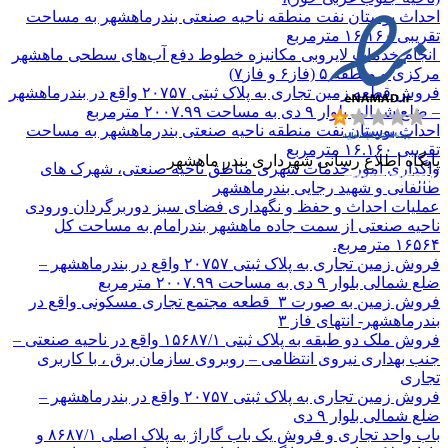
احداث بوستان نفت منطقه ناحیه صنعتی بندرماهشهر به مساحت
تقریبی ۱۶.۱۶۰ مترمربع
انجام خدمات لایروبی مکانیزه خطوط دفع آب‌های سطحی ماهشهر
مرکزی و منطقه ۵ (فاز۶ و فاز۷)
فروش قطعه زمین تجاری به پلاک ثبتی ۲۰۷۵۷ واقع در بندرماهشهر
– ضلع شمالی بلوار ۹ دی به مساحت ۲۰۰۷.۹۹ مترمربع
احداث بوستان نفت منطقه ناحیه صنعتی بندرماهشهر به مساحت
تقریبی ۱۶.۱۶۰ مترمربع
پایگاه اطلاع رسانی شهرداری بندر ماهشهر
واگذاری امور خدمات شهری مناطق ناحیه صنعتی، شهرک های
طالقانی و شهید رجایی بندرماهشهر
عملیات احداث و حفظ و نگهداری فضای سبز دوربرگردان ورودی
ناحیه صنعتی از سمت جاده ماهشهر بندرامام به مساحت کل
۱۶۵۶۴ مترمربع.
فروش زمین تجاری به پلاک ثبتی ۲۰۷۵۷ واقع در بندرماهشهر –
ضلع شمالی بلوار ۹ دی به مساحت ۲۰۰۷.۹۹ مترمربع
فروش زمین به صورت ۳ قطعه مجتمع تجاری مسکونی واقع در
بندرماهشهر- انتهای فاز ۳
فروش ملک دو طبقه به پلاک ثبتی ۱۵۶۸۷/۱ واقع در ناحیه صنعتی –
جنب بهداری نیروی انتظامی – روبروی سازمان برق ، با کاربری
تجاری
فروش زمین تجاری به پلاک ثبتی ۲۰۷۵۷ واقع در بندرماهشهر –
ضلع شمالی بلوار ۹ دی
باب واحد تجاری و فروش یک باب گاراژ به پلاک اصلی ۸۶۸۷/۱ و