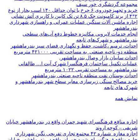
مجموعه گردشگری خور سیف
خرید و تجهیزخودروی ۶ چرخ با توان حداقل ۱۴۰ اسب بخار از نوع
۲*۴ از برند کامیونت جک ۸.۵ تن تک کابین با کاربری آتش نشانی
اجاره ماشین آلات سنگین عملیات عمرانی و راهسازی شهرداری
بندرماهشهر
انجام خدمات لایروبی مکانیزه خطوط دفع آب‌های سطحی
بندرماهشهر و شهرک‌های تابعه
احداث، ترمیم ،کاشت، حفظ و نگهداری فضای سبز بندرماهشهر
منطقه دو- ناحیه صنعتی به مساحت تقریبی ۴۲۱۰۰۰ مترمربع
احداث سایبان بازار وصال بندرماهشهر.
عملیات تکمیل ساختمان فرهنگسرا شهرک آیت ا… طالقانی
بندرماهشهر به مساحت تقریبی ۱۰۲۲ مترمربع
احداث بوستان نفت منطقه ناحیه صنعتی بندرماهشهر
خرید مصالح سنگی زیرسازی معابر سطح شهر بندرماهشهر و
شهرک های تابعه
نمایش همه
اجاره منافع فرهنگسرای شهید چمران واقع در بندرماهشهر خیابان
شریفی – کوچه اروند
اجازه مغازه شماره ۴۲ مجتمع تجاری تفریحی نگین شهرداری
جاره منافع فرهنگسرای شهید چمران واقع در بندرماهشهر خیابان