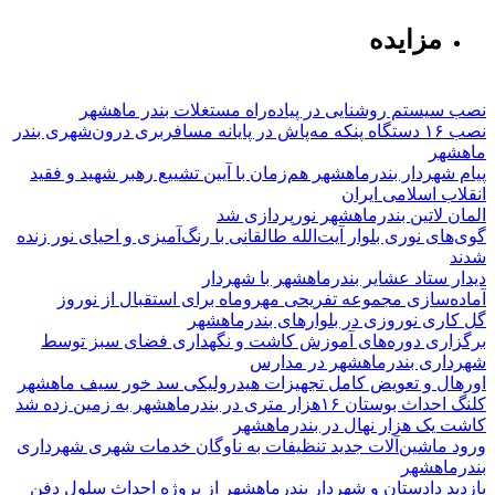
مزایده
نصب سیستم روشنایی در پیاده‌راه مستغلات بندر ماهشهر
نصب ۱۶ دستگاه پنکه مه‌پاش در پایانه مسافربری درون‌شهری بندر
ماهشهر
پیام شهردار بندرماهشهر هم‌زمان با آیین تشییع رهبر شهید و فقید
انقلاب اسلامی ایران
المان لاتین بندرماهشهر نورپردازی شد
گوی‌های نوری بلوار آیت‌الله طالقانی با رنگ‌آمیزی و احیای نور زنده
شدند
دیدار ستاد عشایر بندرماهشهر با شهردار
آماده‌سازی مجموعه تفریحی مهروماه برای استقبال از نوروز
گل کاری نوروزی در بلوارهای بندرماهشهر
برگزاری دوره‌های آموزش کاشت و نگهداری فضای سبز توسط
شهرداری بندرماهشهر در مدارس
اورهال و تعویض کامل تجهیزات هیدرولیکی سد خور سیف ماهشهر
کلنگ احداث بوستان ۱۶هزار متری در بندرماهشهر به زمین زده شد
کاشت یک هزار نهال در بندرماهشهر
ورود ماشین‌آلات جدید تنظیفات به ناوگان خدمات شهری شهرداری
بندرماهشهر
بازدید دادستان و شهردار بندرماهشهر از پروژه احداث سلول دفن