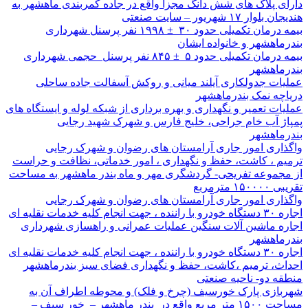
دارای پلاک های شش دانگ مجزا واقع در جاده کمربندی ماهشهر به
هندیجان بلوار ۱۷ شهریور – سایت صنعتی
بیمه درمان تکمیلی حدود ۳۰ ± ۱۹۹۸ نفر پرسنل شهرداری
بندرماهشهر و خانواده ایشان
بیمه درمان تکمیلی حدود ۵ ± ۸۴۵ نفر پرسنل حجمی شهرداری
بندرماهشهر
عملیات جدولکاری آیلند میانی و روکش آسفالت جاده ساحلی
دریاچه نمک بندرماهشهر
عملیات تعمیر و نگهداری و بهره برداری از شبکه لوله و ایستگاه های
پمپاژ آب خام جراحی، خلیج فارس و شهرک شهید رجایی
بندرماهشهر
واگذاری امور جاری آرامستان های رضوان و شهرک رجایی
ترمیم ، کاشت، حفظ و نگهداری ، امور خدماتی، نظافت و حراست
از مجموعه تفریحی- گردشگری مهر و ماه بندر ماهشهر به مساحت
تقریبی ۱۵۰۰۰۰ مترمربع
واگذاری امور جاری آرامستان های رضوان و شهرک رجایی
اجاره ۳۰ دستگاه خودرو با راننده ، جهت انجام کلیه خدمات نقلیه ای
اجاره ماشین آلات سنگین عملیات عمرانی و راهسازی شهرداری
بندرماهشهر
اجاره ۳۰ دستگاه خودرو با راننده ، جهت انجام کلیه خدمات نقلیه ای
احداث، ترمیم ،کاشت، حفظ و نگهداری فضای سبز بندرماهشهر
منطقه دو- ناحیه صنعتی
شهربازی پارک خورسیف (چرخ و فلک) و محوطه اطراف آن به
مساحت ۱۵۰۰ متر مربع واقع در بندر ماهشهر – خور سیف –