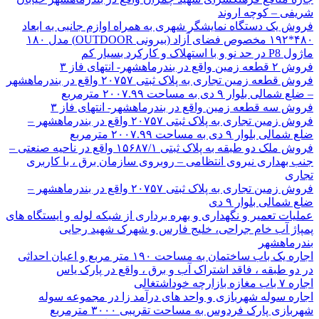
شریفی – کوچه اروند
فروش یک دستگاه نمایشگر شهری به همراه اوازم جانبی به ابعاد
۴۸۰*۱۹۲ مخصوص فضای آزاد (بیرونی OUTDOOR) مدل ۱۸۰
ماژول P8 در حد نو و با استهلاک و کارکرد بسیار کم
فروش ۲ قطعه زمین واقع در بندرماهشهر- انتهای فاز ۳
فروش قطعه زمین تجاری به پلاک ثبتی ۲۰۷۵۷ واقع در بندرماهشهر
– ضلع شمالی بلوار ۹ دی به مساحت ۲۰۰۷.۹۹ مترمربع
فروش سه قطعه زمین واقع در بندرماهشهر- انتهای فاز ۳
فروش زمین تجاری به پلاک ثبتی ۲۰۷۵۷ واقع در بندرماهشهر –
ضلع شمالی بلوار ۹ دی به مساحت ۲۰۰۷.۹۹ مترمربع
فروش ملک دو طبقه به پلاک ثبتی ۱۵۶۸۷/۱ واقع در ناحیه صنعتی –
جنب بهداری نیروی انتظامی – روبروی سازمان برق ، با کاربری
تجاری
فروش زمین تجاری به پلاک ثبتی ۲۰۷۵۷ واقع در بندرماهشهر –
ضلع شمالی بلوار ۹ دی
عملیات تعمیر و نگهداری و بهره برداری از شبکه لوله و ایستگاه های
پمپاژ آب خام جراحی، خلیج فارس و شهرک شهید رجایی
بندرماهشهر
اجاره یک باب ساختمان به مساحت ۱۹۰ متر مربع و اعیان احداثی
در دو طبقه ، فاقد اشتراک آب و برق ، واقع در پارک یاس
اجاره ۷ باب مغازه بازارچه خوداشتغالی
اجاره سوله شهربازی و واحد های درآمد زا در مجموعه سوله
شهربازی پارک فردوس به مساحت تقریبی ۳۰۰۰ مترمربع