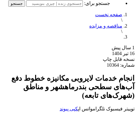
جستجو برای:
صفحه نخست
\
مناقصه و مزایده
\
1 سال پیش
16 تیر 1404
نسخه قابل چاپ
شماره: 10364
انجام خدمات لایروبی مکانیزه خطوط دفع
آب‌های سطحی بندرماهشهر و مناطق
(شهرک‌های تابعه)
توییتر
فیسبوک
تلگرام
واتس اپ
کپی پیوند