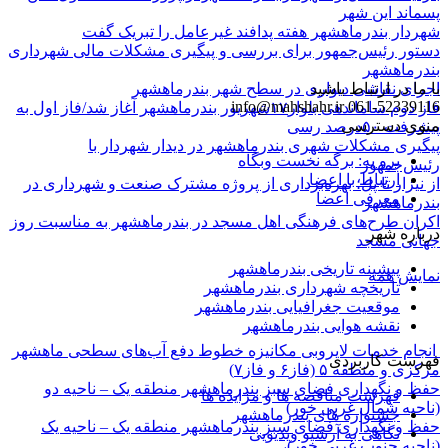
پسماند این شهر
شهردار بندرماهشهر هفته پدافند غیرعامل را تبریک گفت
دستور رئیس‌جمهور برای بررسی و پیگیری مشکلات مالی شهرداری
بندرماهشهر
با ما در ارتباط باشید
اجرای نقاشی دیواری در سطح شهر بندرماهشهر
info@mahshahr.ir
061-52339116
فاز دوم ساماندهی بلوار۱۷شهریور بندرماهشهر آغاز شد/فاز اول به
منوی دسترسی
پیشرفت ۵۰درصد رسی
پیگیری مشکلات شهری بندرماهشهر در دیدار شهردار با
برو به: برگه نخست وبگاه
رئیس‌جمهور
ارتباط با اعضا
از نیزار تا پل؛ بهره‌برداری از پروژه مشترک صنعت و شهرداری در
معرفی اعضا
بندرماهشهر
اکران طرح‌های فرهنگی اهل مسجد در بندرماهشهر به مناسبت روز
درباره شهر
جهانی مسجد
پیشینه تاریخی بندرماهشهر
نمایش همه
تاریخچه شهرداری بندرماهشهر
موقعیت جغرافیایی بندرماهشهر
نقشه هوایی بندرماهشهر
انجام خدمات لایروبی مکانیزه خطوط دفع آب‌های سطحی ماهشهر
فهرست کاربردی
مرکزی و منطقه ۵ (فاز۶ و فاز۷)
حفظ و نگهداری فضای سبز بندرماهشهر منطقه یک – ناحیه دو
فهرست مناقصه ها و مزایده ها
(ناحیه شمال غربی خور)
جشنواره های بندرماهشهر
حفظ و نگهداری فضای سبز بندرماهشهر منطقه یک – ناحیه یک
نگاهی به آرشیو ویدیویی
(ناحیه جنوب غربی خور)،