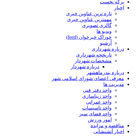
برگه نخست
اخبار
تازه ترین عناوین خبری
مهمترین عناوین خبری
گالری تصویری
ویدیو ها
خوراک خبرخوان (feed)
آرشیو
درباره شهرداری
تاریخچه شهرداری
مشخصات شهردار
درباره شهردار
درباره بندرماهشهر
معرفی اعضای شورای اسلامی شهر
مدیریت ها
واحد دفتر فنی
واحد زیباسازی
واحد عمرانی
واحد تاسیسات
واحد فضای سبز
امور ورزش
مناقصه و مزایده
اخبار آتشنشانی