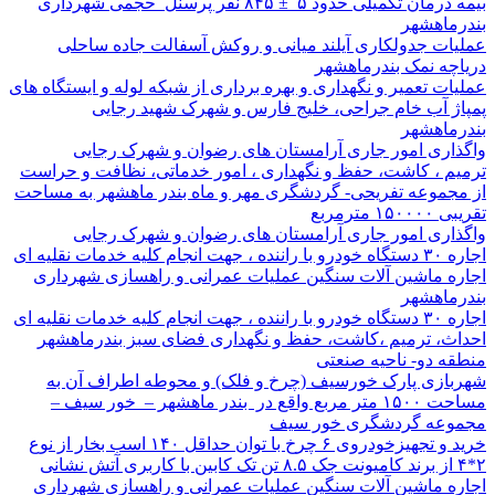
بیمه درمان تکمیلی حدود ۵ ± ۸۴۵ نفر پرسنل حجمی شهرداری
بندرماهشهر
عملیات جدولکاری آیلند میانی و روکش آسفالت جاده ساحلی
دریاچه نمک بندرماهشهر
عملیات تعمیر و نگهداری و بهره برداری از شبکه لوله و ایستگاه های
پمپاژ آب خام جراحی، خلیج فارس و شهرک شهید رجایی
بندرماهشهر
واگذاری امور جاری آرامستان های رضوان و شهرک رجایی
ترمیم ، کاشت، حفظ و نگهداری ، امور خدماتی، نظافت و حراست
از مجموعه تفریحی- گردشگری مهر و ماه بندر ماهشهر به مساحت
تقریبی ۱۵۰۰۰۰ مترمربع
واگذاری امور جاری آرامستان های رضوان و شهرک رجایی
اجاره ۳۰ دستگاه خودرو با راننده ، جهت انجام کلیه خدمات نقلیه ای
اجاره ماشین آلات سنگین عملیات عمرانی و راهسازی شهرداری
بندرماهشهر
اجاره ۳۰ دستگاه خودرو با راننده ، جهت انجام کلیه خدمات نقلیه ای
احداث، ترمیم ،کاشت، حفظ و نگهداری فضای سبز بندرماهشهر
منطقه دو- ناحیه صنعتی
شهربازی پارک خورسیف (چرخ و فلک) و محوطه اطراف آن به
مساحت ۱۵۰۰ متر مربع واقع در بندر ماهشهر – خور سیف –
مجموعه گردشگری خور سیف
خرید و تجهیزخودروی ۶ چرخ با توان حداقل ۱۴۰ اسب بخار از نوع
۲*۴ از برند کامیونت جک ۸.۵ تن تک کابین با کاربری آتش نشانی
اجاره ماشین آلات سنگین عملیات عمرانی و راهسازی شهرداری