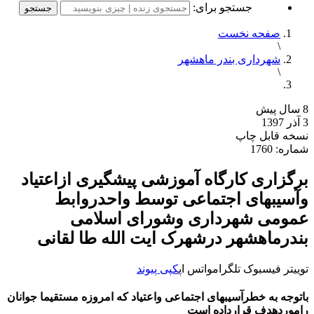
جستجو برای:
صفحه نخست
\
شهرداری بندر ماهشهر
\
8 سال پیش
3 آذر 1397
نسخه قابل چاپ
شماره: 1760
برگزاری کارگاه آموزشی پیشگیری ازاعتیاد
وآسیبهای اجتماعی توسط واحدروابط
عمومی شهرداری وشورای اسلامی
بندرماهشهر درشهرک ایت الله طا لقانی
توییتر
فیسبوک
تلگرام
واتس اپ
کپی پیوند
باتوجه به خطرآسیبهای اجتماعی واعتیاد که امروزه مستقیما جوانان
راموردهدف قرارداده است