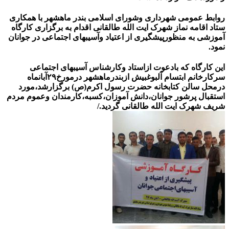
روابط عمومی شهرداری وشورای اسلامی بندر ماهشهر با همکاری
ستاد اقامه نماز شهرک ایت الله طالقانی اقدام به برگزاری کارگاه
آموزشی به منظورپیشگیری از اعتیاد وآسیبهای اجتماعی در جوانان
نمود.
این کارگاه که بادعوت ازاستاد وکارشناس آسیبهای اجتماعی
سرکارخانم ابتسام آلبوغبیش ازبندرماهشهر درمورخ۲۹آبانماه
درمحل سالن کتابخانه حضرت رسول اکرم(ص) برگزارشد،مورد
استقبال پرشور جوانان،دانش آموزان،کسبه،کارمندان وعموم مردم
شریف شهرک ایت الله طالقانی گردید./