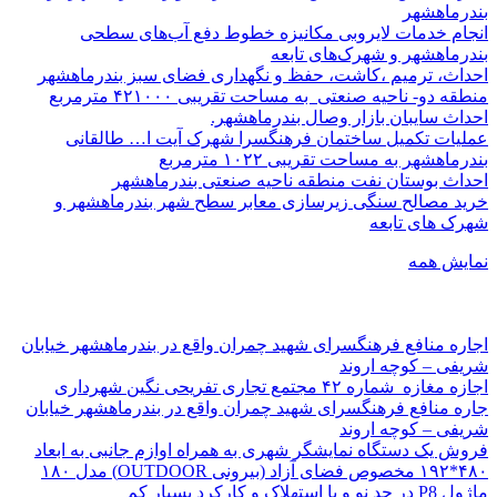
بندرماهشهر
انجام خدمات لایروبی مکانیزه خطوط دفع آب‌های سطحی
بندرماهشهر و شهرک‌های تابعه
احداث، ترمیم ،کاشت، حفظ و نگهداری فضای سبز بندرماهشهر
منطقه دو- ناحیه صنعتی به مساحت تقریبی ۴۲۱۰۰۰ مترمربع
احداث سایبان بازار وصال بندرماهشهر.
عملیات تکمیل ساختمان فرهنگسرا شهرک آیت ا… طالقانی
بندرماهشهر به مساحت تقریبی ۱۰۲۲ مترمربع
احداث بوستان نفت منطقه ناحیه صنعتی بندرماهشهر
خرید مصالح سنگی زیرسازی معابر سطح شهر بندرماهشهر و
شهرک های تابعه
نمایش همه
اجاره منافع فرهنگسرای شهید چمران واقع در بندرماهشهر خیابان
شریفی – کوچه اروند
اجازه مغازه شماره ۴۲ مجتمع تجاری تفریحی نگین شهرداری
جاره منافع فرهنگسرای شهید چمران واقع در بندرماهشهر خیابان
شریفی – کوچه اروند
فروش یک دستگاه نمایشگر شهری به همراه اوازم جانبی به ابعاد
۴۸۰*۱۹۲ مخصوص فضای آزاد (بیرونی OUTDOOR) مدل ۱۸۰
ماژول P8 در حد نو و با استهلاک و کارکرد بسیار کم