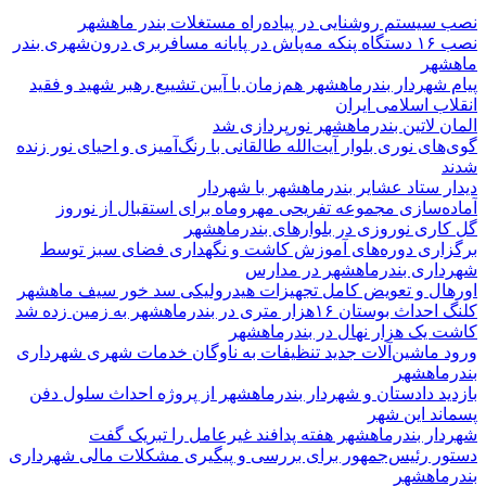
نصب سیستم روشنایی در پیاده‌راه مستغلات بندر ماهشهر
نصب ۱۶ دستگاه پنکه مه‌پاش در پایانه مسافربری درون‌شهری بندر
ماهشهر
پیام شهردار بندرماهشهر هم‌زمان با آیین تشییع رهبر شهید و فقید
انقلاب اسلامی ایران
المان لاتین بندرماهشهر نورپردازی شد
گوی‌های نوری بلوار آیت‌الله طالقانی با رنگ‌آمیزی و احیای نور زنده
شدند
دیدار ستاد عشایر بندرماهشهر با شهردار
آماده‌سازی مجموعه تفریحی مهروماه برای استقبال از نوروز
گل کاری نوروزی در بلوارهای بندرماهشهر
برگزاری دوره‌های آموزش کاشت و نگهداری فضای سبز توسط
شهرداری بندرماهشهر در مدارس
اورهال و تعویض کامل تجهیزات هیدرولیکی سد خور سیف ماهشهر
کلنگ احداث بوستان ۱۶هزار متری در بندرماهشهر به زمین زده شد
کاشت یک هزار نهال در بندرماهشهر
ورود ماشین‌آلات جدید تنظیفات به ناوگان خدمات شهری شهرداری
بندرماهشهر
بازدید دادستان و شهردار بندرماهشهر از پروژه احداث سلول دفن
پسماند این شهر
شهردار بندرماهشهر هفته پدافند غیرعامل را تبریک گفت
دستور رئیس‌جمهور برای بررسی و پیگیری مشکلات مالی شهرداری
بندرماهشهر