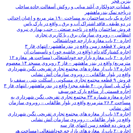
بنزین فجر
عملیات جدولکاری آیلند میانی و روکش آسفالت جاده ساحلی
دریاچه نمک بندرماهشهر
اجاره یک باب ساختمان به مساحت ۱۹۰ متر مربع و اعیان احداثی
در دو طبقه ، فاقد اشتراک آب و برق ، واقع در پارک یاس
فروش ساختمان واقع در ناحیه صنعتی – جنب بهداری نیروی
انتظامی – روبروی سازمان برق ، با کاربری تجاری
اجاره ۲۰ باب مغازه بازارچه خوداشتغالی
فروش ۷ قطعه زمین واقع در بندرماهشهر- انتهای فاز ۳
اجاره کشتارگاه دام (واقع در حاشیه خور) و تأسیسات آن
اجاره ۲۰ باب مغازه بازارچه خوداشتغالی (مساحت هر مغازه ۱۲
مترمربع) واقع در بندر ماهشهر – فاز ۳ روبروی مسجد ۱۴ معصوم
اجاره ۱۳ باب از مغازه های مجتمع تجاری تفریحی نگین شهرداری
واقع در بلوار طالقانی – روبروی سازمان آتش نشانی
فروش ۹ قطعه مجتمع تجاری مسکونی ، اسکلت بتنی ، سقف با
بلوک پلی استارین ۴۰ طبقه مجزا واقع در بندرماهشهر- انتهای فاز ۳
اجاره قسمتی از منافع پارک خورسیف
اجاره مغازه شماره ۳۳ مجتمع تجاری تفریحی نگین شهرداری به
مساحت ۲۶.۳ مترمربع واقع در بلوار طالقانی – روبروی سازمان
آتش نشانی
اجاره ۱۳ باب از مغازه های مجتمع تجاری تفریحی نگین شهرداری
واقع در بلوار طالقانی – روبروی سازمان آتش نشانی
فروش ده قطعه زمین انتهای فاز سه
اجاره ۲۰ باب از مغازه های بازارچه خوداشتغالی (مساحت هر