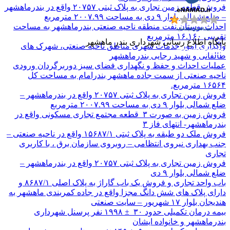
فروش قطعه زمین تجاری به پلاک ثبتی ۲۰۷۵۷ واقع در بندرماهشهر
– ضلع شمالی بلوار ۹ دی به مساحت ۲۰۰۷.۹۹ مترمربع
احداث بوستان نفت منطقه ناحیه صنعتی بندرماهشهر به مساحت
تقریبی ۱۶.۱۶۰ مترمربع
پایگاه اطلاع رسانی شهرداری بندر ماهشهر
واگذاری امور خدمات شهری مناطق ناحیه صنعتی، شهرک های
طالقانی و شهید رجایی بندرماهشهر
عملیات احداث و حفظ و نگهداری فضای سبز دوربرگردان ورودی
ناحیه صنعتی از سمت جاده ماهشهر بندرامام به مساحت کل
۱۶۵۶۴ مترمربع.
فروش زمین تجاری به پلاک ثبتی ۲۰۷۵۷ واقع در بندرماهشهر –
ضلع شمالی بلوار ۹ دی به مساحت ۲۰۰۷.۹۹ مترمربع
فروش زمین به صورت ۳ قطعه مجتمع تجاری مسکونی واقع در
بندرماهشهر- انتهای فاز ۳
فروش ملک دو طبقه به پلاک ثبتی ۱۵۶۸۷/۱ واقع در ناحیه صنعتی –
جنب بهداری نیروی انتظامی – روبروی سازمان برق ، با کاربری
تجاری
فروش زمین تجاری به پلاک ثبتی ۲۰۷۵۷ واقع در بندرماهشهر –
ضلع شمالی بلوار ۹ دی
باب واحد تجاری و فروش یک باب گاراژ به پلاک اصلی ۸۶۸۷/۱ و
دارای پلاک های شش دانگ مجزا واقع در جاده کمربندی ماهشهر به
هندیجان بلوار ۱۷ شهریور – سایت صنعتی
بیمه درمان تکمیلی حدود ۳۰ ± ۱۹۹۸ نفر پرسنل شهرداری
بندرماهشهر و خانواده ایشان