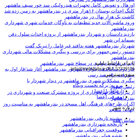
اورهال و تعویض کامل تجهیزات هیدرولیکی سد خور سیف ماهشهر
کلنگ احداث بوستان ۱۶هزار متری در بندرماهشهر به زمین زده شد
کاشت یک هزار نهال در بندرماهشهر
ورود ماشین‌آلات جدید تنظیفات به ناوگان خدمات شهری شهرداری
بندرماهشهر
بازدید دادستان و شهردار بندرماهشهر از پروژه احداث سلول دفن
پسماند این شهر
شهردار بندرماهشهر هفته پدافند غیرعامل را تبریک گفت
دستور رئیس‌جمهور برای بررسی و پیگیری مشکلات مالی شهرداری
بندرماهشهر
با ما در ارتباط باشید
اجرای نقاشی دیواری در سطح شهر بندرماهشهر
info@mahshahr.ir
061-52339116
فاز دوم ساماندهی بلوار۱۷شهریور بندرماهشهر آغاز شد/فاز اول به
منوی دسترسی
پیشرفت ۵۰درصد رسی
پیگیری مشکلات شهری بندرماهشهر در دیدار شهردار با
برو به: برگه نخست وبگاه
رئیس‌جمهور
ارتباط با اعضا
از نیزار تا پل؛ بهره‌برداری از پروژه مشترک صنعت و شهرداری در
معرفی اعضا
بندرماهشهر
اکران طرح‌های فرهنگی اهل مسجد در بندرماهشهر به مناسبت روز
درباره شهر
جهانی مسجد
پیشینه تاریخی بندرماهشهر
نمایش همه
تاریخچه شهرداری بندرماهشهر
موقعیت جغرافیایی بندرماهشهر
نقشه هوایی بندرماهشهر