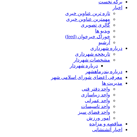
برگه نخست
اخبار
تازه ترین عناوین خبری
مهمترین عناوین خبری
گالری تصویری
ویدیو ها
خوراک خبرخوان (feed)
آرشیو
درباره شهرداری
تاریخچه شهرداری
مشخصات شهردار
درباره شهردار
درباره بندرماهشهر
معرفی اعضای شورای اسلامی شهر
مدیریت ها
واحد دفتر فنی
واحد زیباسازی
واحد عمرانی
واحد تاسیسات
واحد فضای سبز
امور ورزش
مناقصه و مزایده
اخبار آتشنشانی