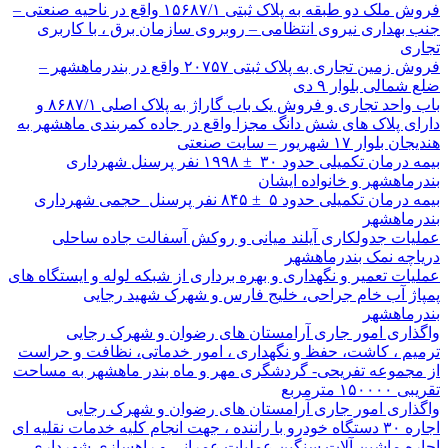
فروش ملک دو طبقه به پلاک ثبتی ۱۵۶۸۷/۱ واقع در ناحیه صنعتی –
جنب بهداری نیروی انتظامی – روبروی سازمان برق ، با کاربری
تجاری
فروش زمین تجاری به پلاک ثبتی ۲۰۷۵۷ واقع در بندرماهشهر –
ضلع شمالی بلوار ۹ دی
باب واحد تجاری و فروش یک باب گاراژ به پلاک اصلی ۸۶۸۷/۱ و
دارای پلاک های شش دانگ مجزا واقع در جاده کمربندی ماهشهر به
هندیجان بلوار ۱۷ شهریور – سایت صنعتی
بیمه درمان تکمیلی حدود ۳۰ ± ۱۹۹۸ نفر پرسنل شهرداری
بندرماهشهر و خانواده ایشان
بیمه درمان تکمیلی حدود ۵ ± ۸۴۵ نفر پرسنل حجمی شهرداری
بندرماهشهر
عملیات جدولکاری آیلند میانی و روکش آسفالت جاده ساحلی
دریاچه نمک بندرماهشهر
عملیات تعمیر و نگهداری و بهره برداری از شبکه لوله و ایستگاه های
پمپاژ آب خام جراحی، خلیج فارس و شهرک شهید رجایی
بندرماهشهر
واگذاری امور جاری آرامستان های رضوان و شهرک رجایی
ترمیم ، کاشت، حفظ و نگهداری ، امور خدماتی، نظافت و حراست
از مجموعه تفریحی- گردشگری مهر و ماه بندر ماهشهر به مساحت
تقریبی ۱۵۰۰۰۰ مترمربع
واگذاری امور جاری آرامستان های رضوان و شهرک رجایی
اجاره ۳۰ دستگاه خودرو با راننده ، جهت انجام کلیه خدمات نقلیه ای
اجاره ماشین آلات سنگین عملیات عمرانی و راهسازی شهرداری