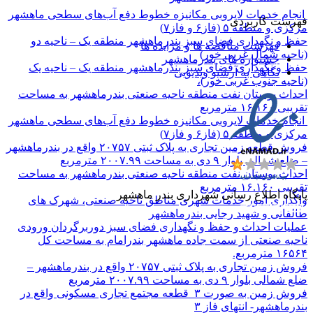
انجام خدمات لایروبی مکانیزه خطوط دفع آب‌های سطحی ماهشهر
فهرست کاربردی
مرکزی و منطقه ۵ (فاز۶ و فاز۷)
حفظ و نگهداری فضای سبز بندرماهشهر منطقه یک – ناحیه دو
فهرست مناقصه ها و مزایده ها
(ناحیه شمال غربی خور)
جشنواره های بندرماهشهر
حفظ و نگهداری فضای سبز بندرماهشهر منطقه یک – ناحیه یک
نگاهی به آرشیو ویدیویی
(ناحیه جنوب غربی خور)،
احداث بوستان نفت منطقه ناحیه صنعتی بندرماهشهر به مساحت
تقریبی ۱۶.۱۶۰ مترمربع
انجام خدمات لایروبی مکانیزه خطوط دفع آب‌های سطحی ماهشهر
مرکزی و منطقه ۵ (فاز۶ و فاز۷)
فروش قطعه زمین تجاری به پلاک ثبتی ۲۰۷۵۷ واقع در بندرماهشهر
– ضلع شمالی بلوار ۹ دی به مساحت ۲۰۰۷.۹۹ مترمربع
احداث بوستان نفت منطقه ناحیه صنعتی بندرماهشهر به مساحت
تقریبی ۱۶.۱۶۰ مترمربع
پایگاه اطلاع رسانی شهرداری بندر ماهشهر
واگذاری امور خدمات شهری مناطق ناحیه صنعتی، شهرک های
طالقانی و شهید رجایی بندرماهشهر
عملیات احداث و حفظ و نگهداری فضای سبز دوربرگردان ورودی
ناحیه صنعتی از سمت جاده ماهشهر بندرامام به مساحت کل
۱۶۵۶۴ مترمربع.
فروش زمین تجاری به پلاک ثبتی ۲۰۷۵۷ واقع در بندرماهشهر –
ضلع شمالی بلوار ۹ دی به مساحت ۲۰۰۷.۹۹ مترمربع
فروش زمین به صورت ۳ قطعه مجتمع تجاری مسکونی واقع در
بندرماهشهر- انتهای فاز ۳