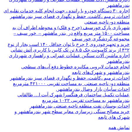
بندرماهشهر
اجاره ۳۰ دستگاه خودرو با راننده ، جهت انجام کلیه خدمات نقلیه ای
احداث، ترمیم ،کاشت، حفظ و نگهداری فضای سبز بندرماهشهر
منطقه دو- ناحیه صنعتی
شهربازی پارک خورسیف (چرخ و فلک) و محوطه اطراف آن به
مساحت ۱۵۰۰ متر مربع واقع در بندر ماهشهر – خور سیف –
مجموعه گردشگری خور سیف
خرید و تجهیزخودروی ۶ چرخ با توان حداقل ۱۴۰ اسب بخار از نوع
۲*۴ از برند کامیونت جک ۸.۵ تن تک کابین با کاربری آتش نشانی
اجاره ماشین آلات سنگین عملیات عمرانی و راهسازی شهرداری
بندرماهشهر
انجام خدمات لایروبی مکانیزه خطوط دفع آب‌های سطحی
بندرماهشهر و شهرک‌های تابعه
احداث، ترمیم ،کاشت، حفظ و نگهداری فضای سبز بندرماهشهر
منطقه دو- ناحیه صنعتی به مساحت تقریبی ۴۲۱۰۰۰ مترمربع
احداث سایبان بازار وصال بندرماهشهر.
عملیات تکمیل ساختمان فرهنگسرا شهرک آیت ا… طالقانی
بندرماهشهر به مساحت تقریبی ۱۰۲۲ مترمربع
احداث بوستان نفت منطقه ناحیه صنعتی بندرماهشهر
خرید مصالح سنگی زیرسازی معابر سطح شهر بندرماهشهر و
شهرک های تابعه
نمایش همه