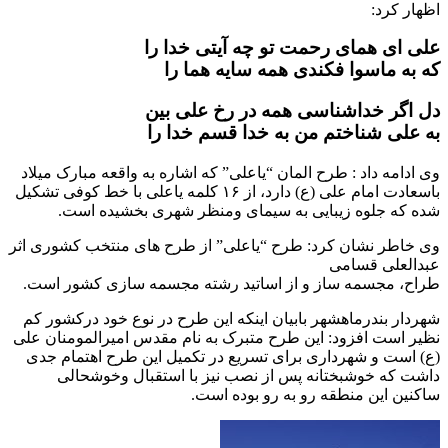
اظهار کرد:
علی ای همای رحمت تو چه آیتی خدا را
که به ماسوا فکندی همه سایه هما را
دل اگر خداشناسی همه در رخ علی بین
به علی شناختم من به خدا قسم خدا را
وی ادامه داد : طرح المان “یاعلی” که اشاره به واقعه مبارک میلاد
باسعادت امام علی (ع) دارد، از ۱۶ کلمه یاعلی با خط کوفی تشکیل
شده که جلوه زیبایی به سیمای ومنظر شهری بخشیده است.
وی خاطر نشان کرد: طرح “یاعلی” از طرح های منتخب کشوری اثر
عبدالعلی قسامی
طراح، مجسمه ساز و از اساتید رشته مجسمه سازی کشور است.
شهردار بندرماهشهر بابیان اینکه این طرح در نوع خود درکشور کم
نظیر است افزود: این طرح متبرک به نام مقدس امیرالمومنان علی
(ع) است و شهرداری برای تسریع در تکمیل این طرح اهتمام جدی
داشت که خوشبختانه پس از نصب نیز با استقبال وخوشحالی
ساکنین این منطقه رو به رو بوده است.