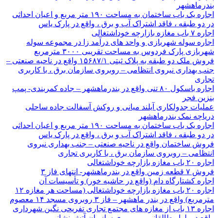
بندرماهشهر
اجاره یک باب ساختمان به مساحت ۱۹۰ متر مربع و اعیان احداثی
در دو طبقه ، فاقد اشتراک آب و برق ، واقع در پارک یاس
اجاره ۷ باب مغازه بازارچه خوداشتغالی
اجاره سوله شهربازی و واحد های درآمد زا در مجموعه سوله
شهربازی پارک فردوس به مساحت تقریبی ۳۰۰۰ مترمربع
فروش ملک دو طبقه به پلاک ثبتی ۱۵۶۸۷/۱ واقع در ناحیه صنعتی –
جنب بهداری نیروی انتظامی – روبروی سازمان برق ، با کاربری
تجاری
اجاره باسکول ۸۰ تنی واقع در بندرماهشهر – جاده کمربندی- پمپ
بنزین فجر
عملیات جدولکاری آیلند میانی و روکش آسفالت جاده ساحلی
دریاچه نمک بندرماهشهر
اجاره یک باب ساختمان به مساحت ۱۹۰ متر مربع و اعیان احداثی
در دو طبقه ، فاقد اشتراک آب و برق ، واقع در پارک یاس
فروش ساختمان واقع در ناحیه صنعتی – جنب بهداری نیروی
انتظامی – روبروی سازمان برق ، با کاربری تجاری
اجاره ۲۰ باب مغازه بازارچه خوداشتغالی
فروش ۷ قطعه زمین واقع در بندرماهشهر- انتهای فاز ۳
اجاره کشتارگاه دام (واقع در حاشیه خور) و تأسیسات آن
اجاره ۲۰ باب مغازه بازارچه خوداشتغالی (مساحت هر مغازه ۱۲
مترمربع) واقع در بندر ماهشهر – فاز ۳ روبروی مسجد ۱۴ معصوم
اجاره ۱۳ باب از مغازه های مجتمع تجاری تفریحی نگین شهرداری
واقع در بلوار طالقانی – روبروی سازمان آتش نشانی