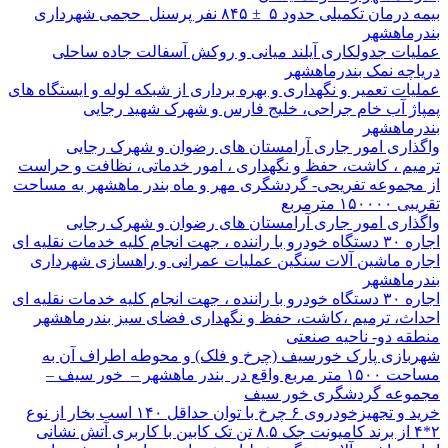
بیمه درمان تکمیلی حدود ۵ ± ۸۴۵ نفر پرسنل حجمی شهرداری
بندرماهشهر
عملیات جدولکاری آیلند میانی و روکش آسفالت جاده ساحلی
دریاچه نمک بندرماهشهر
عملیات تعمیر و نگهداری و بهره برداری از شبکه لوله و ایستگاه های
پمپاژ آب خام جراحی، خلیج فارس و شهرک شهید رجایی
بندرماهشهر
واگذاری امور جاری آرامستان های رضوان و شهرک رجایی
ترمیم ، کاشت، حفظ و نگهداری ، امور خدماتی، نظافت و حراست
از مجموعه تفریحی- گردشگری مهر و ماه بندر ماهشهر به مساحت
تقریبی ۱۵۰۰۰۰ مترمربع
واگذاری امور جاری آرامستان های رضوان و شهرک رجایی
اجاره ۳۰ دستگاه خودرو با راننده ، جهت انجام کلیه خدمات نقلیه ای
اجاره ماشین آلات سنگین عملیات عمرانی و راهسازی شهرداری
بندرماهشهر
اجاره ۳۰ دستگاه خودرو با راننده ، جهت انجام کلیه خدمات نقلیه ای
احداث، ترمیم ،کاشت، حفظ و نگهداری فضای سبز بندرماهشهر
منطقه دو- ناحیه صنعتی
شهربازی پارک خورسیف (چرخ و فلک) و محوطه اطراف آن به
مساحت ۱۵۰۰ متر مربع واقع در بندر ماهشهر – خور سیف –
مجموعه گردشگری خور سیف
خرید و تجهیزخودروی ۶ چرخ با توان حداقل ۱۴۰ اسب بخار از نوع
۲*۴ از برند کامیونت جک ۸.۵ تن تک کابین با کاربری آتش نشانی