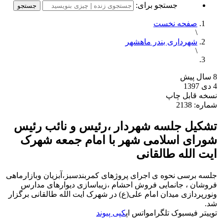
جستجو برای:
صفحه نخست
\
شهرداری بندر ماهشهر
\
8 سال پیش
4 دی 1397
نسخه قابل چاپ
شماره: 2138
تشکیل جلسه شهردار ،رئیس و نائب رئیس
شورای اسلامی شهر با امام جمعه شهرک
ایت الله طالقانی
جلسه برسی نحوه ی اجرای پروژهای کمربندسبز،آبزیان وبازارماهی
فروشان ، جانمایی فروش احشام ،زیباسازی دیوارهای مدارس
ونورپردازی میدان امام علی(ع) در شهرک ایت الله طالقانی برگزار
شد.
توییتر
فیسبوک
تلگرام
واتس اپ
کپی پیوند