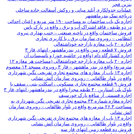
بنزین فجر
عملیات جدولکاری آیلند میانی و روکش آسفالت جاده ساحلی
دریاچه نمک بندرماهشهر
اجاره یک باب ساختمان به مساحت ۱۹۰ متر مربع و اعیان احداثی
در دو طبقه ، فاقد اشتراک آب و برق ، واقع در پارک یاس
فروش ساختمان واقع در ناحیه صنعتی – جنب بهداری نیروی
انتظامی – روبروی سازمان برق ، با کاربری تجاری
اجاره ۲۰ باب مغازه بازارچه خوداشتغالی
فروش ۷ قطعه زمین واقع در بندرماهشهر- انتهای فاز ۳
اجاره کشتارگاه دام (واقع در حاشیه خور) و تأسیسات آن
اجاره ۲۰ باب مغازه بازارچه خوداشتغالی (مساحت هر مغازه ۱۲
مترمربع) واقع در بندر ماهشهر – فاز ۳ روبروی مسجد ۱۴ معصوم
اجاره ۱۳ باب از مغازه های مجتمع تجاری تفریحی نگین شهرداری
واقع در بلوار طالقانی – روبروی سازمان آتش نشانی
فروش ۹ قطعه مجتمع تجاری مسکونی ، اسکلت بتنی ، سقف با
بلوک پلی استارین ۴۰ طبقه مجزا واقع در بندرماهشهر- انتهای فاز ۳
اجاره قسمتی از منافع پارک خورسیف
اجاره مغازه شماره ۳۳ مجتمع تجاری تفریحی نگین شهرداری به
مساحت ۲۶.۳ مترمربع واقع در بلوار طالقانی – روبروی سازمان
آتش نشانی
اجاره ۱۳ باب از مغازه های مجتمع تجاری تفریحی نگین شهرداری
واقع در بلوار طالقانی – روبروی سازمان آتش نشانی
فروش ده قطعه زمین انتهای فاز سه