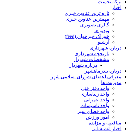
برگه نخست
اخبار
تازه ترین عناوین خبری
مهمترین عناوین خبری
گالری تصویری
ویدیو ها
خوراک خبرخوان (feed)
آرشیو
درباره شهرداری
تاریخچه شهرداری
مشخصات شهردار
درباره شهردار
درباره بندرماهشهر
معرفی اعضای شورای اسلامی شهر
مدیریت ها
واحد دفتر فنی
واحد زیباسازی
واحد عمرانی
واحد تاسیسات
واحد فضای سبز
امور ورزش
مناقصه و مزایده
اخبار آتشنشانی