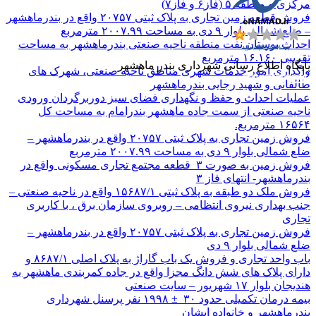
مرکزی و منطقه ۵ (فاز۶ و فاز۷)
فروش قطعه زمین تجاری به پلاک ثبتی ۲۰۷۵۷ واقع در بندرماهشهر
– ضلع شمالی بلوار ۹ دی به مساحت ۲۰۰۷.۹۹ مترمربع
احداث بوستان نفت منطقه ناحیه صنعتی بندرماهشهر به مساحت
تقریبی ۱۶.۱۶۰ مترمربع
پایگاه اطلاع رسانی شهرداری بندر ماهشهر
واگذاری امور خدمات شهری مناطق ناحیه صنعتی، شهرک های
طالقانی و شهید رجایی بندرماهشهر
عملیات احداث و حفظ و نگهداری فضای سبز دوربرگردان ورودی
ناحیه صنعتی از سمت جاده ماهشهر بندرامام به مساحت کل
۱۶۵۶۴ مترمربع.
فروش زمین تجاری به پلاک ثبتی ۲۰۷۵۷ واقع در بندرماهشهر –
ضلع شمالی بلوار ۹ دی به مساحت ۲۰۰۷.۹۹ مترمربع
فروش زمین به صورت ۳ قطعه مجتمع تجاری مسکونی واقع در
بندرماهشهر- انتهای فاز ۳
فروش ملک دو طبقه به پلاک ثبتی ۱۵۶۸۷/۱ واقع در ناحیه صنعتی –
جنب بهداری نیروی انتظامی – روبروی سازمان برق ، با کاربری
تجاری
فروش زمین تجاری به پلاک ثبتی ۲۰۷۵۷ واقع در بندرماهشهر –
ضلع شمالی بلوار ۹ دی
باب واحد تجاری و فروش یک باب گاراژ به پلاک اصلی ۸۶۸۷/۱ و
دارای پلاک های شش دانگ مجزا واقع در جاده کمربندی ماهشهر به
هندیجان بلوار ۱۷ شهریور – سایت صنعتی
بیمه درمان تکمیلی حدود ۳۰ ± ۱۹۹۸ نفر پرسنل شهرداری
بندرماهشهر و خانواده ایشان