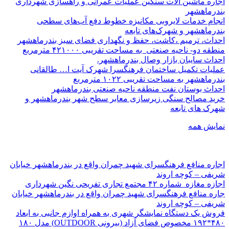
اجاره ماشین آلات سنگین عملیات عمرانی و راهسازی شهرداری
بندرماهشهر
انجام خدمات لایروبی مکانیزه خطوط دفع آب‌های سطحی
بندرماهشهر و شهرک‌های تابعه
احداث، ترمیم ،کاشت، حفظ و نگهداری فضای سبز بندرماهشهر
منطقه دو- ناحیه صنعتی به مساحت تقریبی ۴۲۱۰۰۰ مترمربع
احداث سایبان بازار وصال بندرماهشهر.
عملیات تکمیل ساختمان فرهنگسرا شهرک آیت ا… طالقانی
بندرماهشهر به مساحت تقریبی ۱۰۲۲ مترمربع
احداث بوستان نفت منطقه ناحیه صنعتی بندرماهشهر
خرید مصالح سنگی زیرسازی معابر سطح شهر بندرماهشهر و
شهرک های تابعه
نمایش همه
اجاره منافع فرهنگسرای شهید چمران واقع در بندرماهشهر خیابان
شریفی – کوچه اروند
اجازه مغازه شماره ۴۲ مجتمع تجاری تفریحی نگین شهرداری
جاره منافع فرهنگسرای شهید چمران واقع در بندرماهشهر خیابان
شریفی – کوچه اروند
فروش یک دستگاه نمایشگر شهری به همراه اوازم جانبی به ابعاد
۴۸۰*۱۹۲ مخصوص فضای آزاد (بیرونی OUTDOOR) مدل ۱۸۰