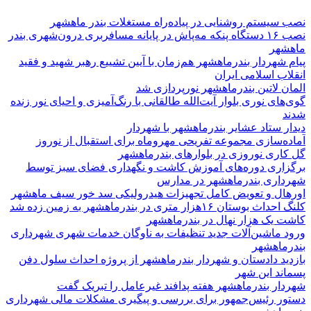
نصب سیستم روشنایی در پیاده‌راه مستغلات بندر ماهشهر
نصب ۱۶ دستگاه پنکه مه‌پاش در پایانه مسافربری درون‌شهری بندر
ماهشهر
پیام شهردار بندرماهشهر هم‌زمان با آیین تشییع رهبر شهید و فقید
انقلاب اسلامی ایران
المان لاتین بندرماهشهر نورپردازی شد
گوی‌های نوری بلوار آیت‌الله طالقانی با رنگ‌آمیزی و احیای نور زنده
شدند
دیدار ستاد عشایر بندرماهشهر با شهردار
آماده‌سازی مجموعه تفریحی مهروماه برای استقبال از نوروز
گل کاری نوروزی در بلوارهای بندرماهشهر
برگزاری دوره‌های آموزش کاشت و نگهداری فضای سبز توسط
شهرداری بندرماهشهر در مدارس
اورهال و تعویض کامل تجهیزات هیدرولیکی سد خور سیف ماهشهر
کلنگ احداث بوستان ۱۶هزار متری در بندرماهشهر به زمین زده شد
کاشت یک هزار نهال در بندرماهشهر
ورود ماشین‌آلات جدید تنظیفات به ناوگان خدمات شهری شهرداری
بندرماهشهر
بازدید دادستان و شهردار بندرماهشهر از پروژه احداث سلول دفن
پسماند این شهر
شهردار بندرماهشهر هفته پدافند غیرعامل را تبریک گفت
دستور رئیس‌جمهور برای بررسی و پیگیری مشکلات مالی شهرداری