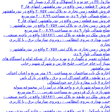
ماژول P8 در حد نو و با استهلاک و کارکرد بسیار کم
فروش ۲ قطعه زمین واقع در بندرماهشهر- انتهای فاز ۳
فروش قطعه زمین تجاری به پلاک ثبتی ۲۰۷۵۷ واقع در بندرماهشهر
– ضلع شمالی بلوار ۹ دی به مساحت ۲۰۰۷.۹۹ مترمربع
فروش سه قطعه زمین واقع در بندرماهشهر- انتهای فاز ۳
فروش زمین تجاری به پلاک ثبتی ۲۰۷۵۷ واقع در بندرماهشهر –
ضلع شمالی بلوار ۹ دی به مساحت ۲۰۰۷.۹۹ مترمربع
فروش ملک دو طبقه به پلاک ثبتی ۱۵۶۸۷/۱ واقع در ناحیه صنعتی –
جنب بهداری نیروی انتظامی – روبروی سازمان برق ، با کاربری
تجاری
فروش زمین تجاری به پلاک ثبتی ۲۰۷۵۷ واقع در بندرماهشهر –
ضلع شمالی بلوار ۹ دی
عملیات تعمیر و نگهداری و بهره برداری از شبکه لوله و ایستگاه های
پمپاژ آب خام جراحی، خلیج فارس و شهرک شهید رجایی
بندرماهشهر
اجاره یک باب ساختمان به مساحت ۱۹۰ متر مربع و اعیان احداثی
در دو طبقه ، فاقد اشتراک آب و برق ، واقع در پارک یاس
اجاره ۷ باب مغازه بازارچه خوداشتغالی
اجاره سوله شهربازی و واحد های درآمد زا در مجموعه سوله
شهربازی پارک فردوس به مساحت تقریبی ۳۰۰۰ مترمربع
فروش ملک دو طبقه به پلاک ثبتی ۱۵۶۸۷/۱ واقع در ناحیه صنعتی –
جنب بهداری نیروی انتظامی – روبروی سازمان برق ، با کاربری
تجاری
اجاره باسکول ۸۰ تنی واقع در بندرماهشهر – جاده کمربندی- پمپ