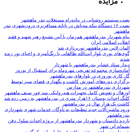
مزایده
نصب سیستم روشنایی در پیاده‌راه مستغلات بندر ماهشهر
نصب ۱۶ دستگاه پنکه مه‌پاش در پایانه مسافربری درون‌شهری بندر
ماهشهر
پیام شهردار بندرماهشهر هم‌زمان با آیین تشییع رهبر شهید و فقید
انقلاب اسلامی ایران
المان لاتین بندرماهشهر نورپردازی شد
گوی‌های نوری بلوار آیت‌الله طالقانی با رنگ‌آمیزی و احیای نور زنده
شدند
دیدار ستاد عشایر بندرماهشهر با شهردار
آماده‌سازی مجموعه تفریحی مهروماه برای استقبال از نوروز
گل کاری نوروزی در بلوارهای بندرماهشهر
برگزاری دوره‌های آموزش کاشت و نگهداری فضای سبز توسط
شهرداری بندرماهشهر در مدارس
اورهال و تعویض کامل تجهیزات هیدرولیکی سد خور سیف ماهشهر
کلنگ احداث بوستان ۱۶هزار متری در بندرماهشهر به زمین زده شد
کاشت یک هزار نهال در بندرماهشهر
ورود ماشین‌آلات جدید تنظیفات به ناوگان خدمات شهری شهرداری
بندرماهشهر
بازدید دادستان و شهردار بندرماهشهر از پروژه احداث سلول دفن
پسماند این شهر
شهردار بندرماهشهر هفته پدافند غیرعامل را تبریک گفت