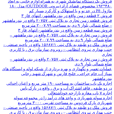
فروش یک دستگاه نمایشگر شهری به همراه اوازم جانبی به ابعاد
۴۸۰*۱۹۲ مخصوص فضای آزاد (بیرونی OUTDOOR) مدل ۱۸۰
ماژول P8 در حد نو و با استهلاک و کارکرد بسیار کم
فروش ۲ قطعه زمین واقع در بندرماهشهر- انتهای فاز ۳
فروش قطعه زمین تجاری به پلاک ثبتی ۲۰۷۵۷ واقع در بندرماهشهر
– ضلع شمالی بلوار ۹ دی به مساحت ۲۰۰۷.۹۹ مترمربع
فروش سه قطعه زمین واقع در بندرماهشهر- انتهای فاز ۳
فروش زمین تجاری به پلاک ثبتی ۲۰۷۵۷ واقع در بندرماهشهر –
ضلع شمالی بلوار ۹ دی به مساحت ۲۰۰۷.۹۹ مترمربع
فروش ملک دو طبقه به پلاک ثبتی ۱۵۶۸۷/۱ واقع در ناحیه صنعتی –
جنب بهداری نیروی انتظامی – روبروی سازمان برق ، با کاربری
تجاری
فروش زمین تجاری به پلاک ثبتی ۲۰۷۵۷ واقع در بندرماهشهر –
ضلع شمالی بلوار ۹ دی
عملیات تعمیر و نگهداری و بهره برداری از شبکه لوله و ایستگاه های
پمپاژ آب خام جراحی، خلیج فارس و شهرک شهید رجایی
بندرماهشهر
اجاره یک باب ساختمان به مساحت ۱۹۰ متر مربع و اعیان احداثی
در دو طبقه ، فاقد اشتراک آب و برق ، واقع در پارک یاس
اجاره ۷ باب مغازه بازارچه خوداشتغالی
اجاره سوله شهربازی و واحد های درآمد زا در مجموعه سوله
شهربازی پارک فردوس به مساحت تقریبی ۳۰۰۰ مترمربع
فروش ملک دو طبقه به پلاک ثبتی ۱۵۶۸۷/۱ واقع در ناحیه صنعتی –
جنب بهداری نیروی انتظامی – روبروی سازمان برق ، با کاربری