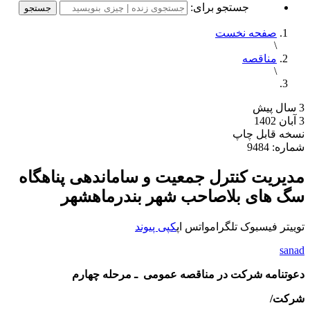
جستجو برای:
صفحه نخست
\
مناقصه
\
3 سال پیش
3 آبان 1402
نسخه قابل چاپ
شماره: 9484
مدیریت کنترل جمعیت و ساماندهی پناهگاه
سگ های بلاصاحب شهر بندرماهشهر
توییتر
فیسبوک
تلگرام
واتس اپ
کپی پیوند
sanad
دعوتنامه شرکت در مناقصه عمومی ـ مرحله چهارم
شرکت/