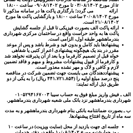
ir
از مورخ ۰۳/۰۸/۱۴۰۲ تا مورخ ۰۹/۰۸/۱۴۰۲ ساعت ۱۸:۰۰
ارائه می گردد؛ بارگذاری پاکت ها در سامانه مذکور تا
مورخ ۲۰/۰۸/۱۴۰۲ ساعت ۱۸:۰۰ و بازگشایی پاکت ها مورخ
۲۱/۰۸/۱۴۰۲ است.
ارائه پاکت الف بصورت فیزیکی تا قبل از جلسه گشایش
پاکت ها به واحد حراست واقع در ساختمان مرکزی شهرداری
بندرماهشهر طبقه اول، الزامی است.
پیشنهادها باید کامل و بدون قید و شرط باشد و پس از موعد
مقرر در بند یک هیچگونه پیشنهادی اعم از کتبی یا شفاهی
خواه قبل از تصمیم کارفرما و یا بعد از آن پذیرفته نخواهد شد
و کارفرما از قبول پیشنهادات مشروط و مبهم و فاقد تضمین
لازم و کافی و لاک و مهر نشده معذور است.
پیشنهاددهندگان می بایست جهت تضمین شرکت در مناقصه
پنج درصد مبلغ اولیه را (۴۴۱.۷۲۱.۸۵۴ ریال) را به یکی از دو
طریق ذیل ارائه نمایند:
الف ـ فیش واریز مبلغ فوق به حساب سیبا ۰۱۰۵۲۹۴۱۶۷۰۰۳
شهرداری بندرماهشهر نزد بانک ملی شعبه شهرداری بندرماهشهر.
ب ـ بصورت ضمانتنامه بانکی بنام شهرداری بندرماهشهر و به مدت
سه ماه از تاریخ افتتاح پیشنهادها.
جلسه ای جهت بازدید از محل (سایت ویزیت) در ساعت ۱۰
روز چهارشنبه مورخ ۱۰/۰۸/۱۴۰۲ واقع در دفتر خدمات