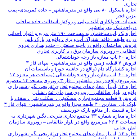
تجاری
اجاره باسکول ۸۰ تنی واقع در بندرماهشهر – جاده کمربندی- پمپ
بنزین فجر
عملیات جدولکاری آیلند میانی و روکش آسفالت جاده ساحلی
دریاچه نمک بندرماهشهر
اجاره یک باب ساختمان به مساحت ۱۹۰ متر مربع و اعیان احداثی
در دو طبقه ، فاقد اشتراک آب و برق ، واقع در پارک یاس
فروش ساختمان واقع در ناحیه صنعتی – جنب بهداری نیروی
انتظامی – روبروی سازمان برق ، با کاربری تجاری
اجاره ۲۰ باب مغازه بازارچه خوداشتغالی
فروش ۷ قطعه زمین واقع در بندرماهشهر- انتهای فاز ۳
اجاره کشتارگاه دام (واقع در حاشیه خور) و تأسیسات آن
اجاره ۲۰ باب مغازه بازارچه خوداشتغالی (مساحت هر مغازه ۱۲
مترمربع) واقع در بندر ماهشهر – فاز ۳ روبروی مسجد ۱۴ معصوم
اجاره ۱۳ باب از مغازه های مجتمع تجاری تفریحی نگین شهرداری
واقع در بلوار طالقانی – روبروی سازمان آتش نشانی
فروش ۹ قطعه مجتمع تجاری مسکونی ، اسکلت بتنی ، سقف با
بلوک پلی استارین ۴۰ طبقه مجزا واقع در بندرماهشهر- انتهای فاز ۳
اجاره قسمتی از منافع پارک خورسیف
اجاره مغازه شماره ۳۳ مجتمع تجاری تفریحی نگین شهرداری به
مساحت ۲۶.۳ مترمربع واقع در بلوار طالقانی – روبروی سازمان
آتش نشانی
اجاره ۱۳ باب از مغازه های مجتمع تجاری تفریحی نگین شهرداری