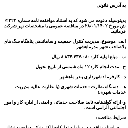
به آدرس قانونی
بدینوسیله دعوت می شود که به استناد موافقت نامه شماره ۲۲۲۲/
ش مورخ ۲۸/۰۱/۱۴۰۲ در مناقصه عمومی با مشخصات زیر شرکت
فرمائید.
الف- موضوع:
مدیریت کنترل جمعیت و ساماندهی پناهگاه سگ های
بلاصاحب شهر بندرماهشهر
ب ـ مبلغ اولیه کار: ۸.۸۳۴.۴۳۷.۰۸۰ ریال
ج ـ مدت انجام کار: ۱۲ ماه شمسی از تاریخ تحویل
د ـ کارفرما : شهرداری بندر ماهشهر
هـ ـ دستگاه نظارت : خدمات شهری (با نظارت عالیه مدیریت
خدمات شهری)
و- ارائه گواهینامه تایید صلاحیت خدماتی و ایمنی از اداره کار و امور
اجتماعی الزامی است.
شرایط مناقصه:
اسناد مناقصه در سامانه تدارکات الکترونیکی دولت به نشانی