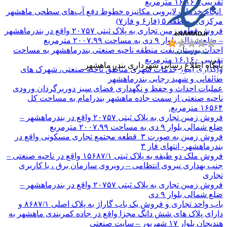
تقریبی ۱۶.۱۶۰ مترمربع
انجام خدمات لایروبی مکانیزه خطوط دفع آب‌های سطحی ماهشهر
مرکزی و منطقه ۵ (فاز۶ و فاز۷)
فروش قطعه زمین تجاری به پلاک ثبتی ۲۰۷۵۷ واقع در بندرماهشهر
– ضلع شمالی بلوار ۹ دی به مساحت ۲۰۰۷.۹۹ مترمربع
احداث بوستان نفت منطقه ناحیه صنعتی بندرماهشهر به مساحت
تقریبی ۱۶.۱۶۰ مترمربع
پایگاه اطلاع رسانی شهرداری بندر ماهشهر
واگذاری امور خدمات شهری مناطق ناحیه صنعتی، شهرک های
طالقانی و شهید رجایی بندرماهشهر
عملیات احداث و حفظ و نگهداری فضای سبز دوربرگردان ورودی
ناحیه صنعتی از سمت جاده ماهشهر بندرامام به مساحت کل
۱۶۵۶۴ مترمربع.
فروش زمین تجاری به پلاک ثبتی ۲۰۷۵۷ واقع در بندرماهشهر –
ضلع شمالی بلوار ۹ دی به مساحت ۲۰۰۷.۹۹ مترمربع
فروش زمین به صورت ۳ قطعه مجتمع تجاری مسکونی واقع در
بندرماهشهر- انتهای فاز ۳
فروش ملک دو طبقه به پلاک ثبتی ۱۵۶۸۷/۱ واقع در ناحیه صنعتی –
جنب بهداری نیروی انتظامی – روبروی سازمان برق ، با کاربری
تجاری
فروش زمین تجاری به پلاک ثبتی ۲۰۷۵۷ واقع در بندرماهشهر –
ضلع شمالی بلوار ۹ دی
باب واحد تجاری و فروش یک باب گاراژ به پلاک اصلی ۸۶۸۷/۱ و
دارای پلاک های شش دانگ مجزا واقع در جاده کمربندی ماهشهر به
هندیجان بلوار ۱۷ شهریور – سایت صنعتی