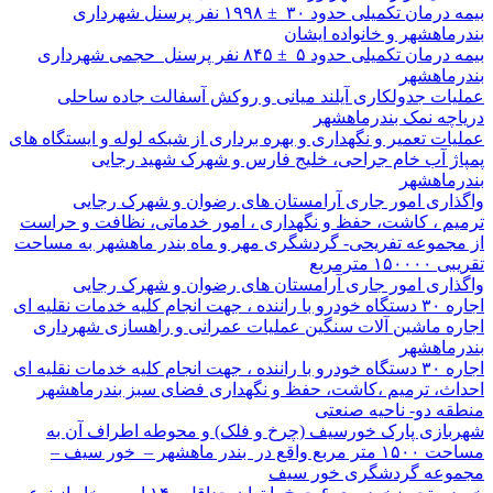
بیمه درمان تکمیلی حدود ۳۰ ± ۱۹۹۸ نفر پرسنل شهرداری
بندرماهشهر و خانواده ایشان
بیمه درمان تکمیلی حدود ۵ ± ۸۴۵ نفر پرسنل حجمی شهرداری
بندرماهشهر
عملیات جدولکاری آیلند میانی و روکش آسفالت جاده ساحلی
دریاچه نمک بندرماهشهر
عملیات تعمیر و نگهداری و بهره برداری از شبکه لوله و ایستگاه های
پمپاژ آب خام جراحی، خلیج فارس و شهرک شهید رجایی
بندرماهشهر
واگذاری امور جاری آرامستان های رضوان و شهرک رجایی
ترمیم ، کاشت، حفظ و نگهداری ، امور خدماتی، نظافت و حراست
از مجموعه تفریحی- گردشگری مهر و ماه بندر ماهشهر به مساحت
تقریبی ۱۵۰۰۰۰ مترمربع
واگذاری امور جاری آرامستان های رضوان و شهرک رجایی
اجاره ۳۰ دستگاه خودرو با راننده ، جهت انجام کلیه خدمات نقلیه ای
اجاره ماشین آلات سنگین عملیات عمرانی و راهسازی شهرداری
بندرماهشهر
اجاره ۳۰ دستگاه خودرو با راننده ، جهت انجام کلیه خدمات نقلیه ای
احداث، ترمیم ،کاشت، حفظ و نگهداری فضای سبز بندرماهشهر
منطقه دو- ناحیه صنعتی
شهربازی پارک خورسیف (چرخ و فلک) و محوطه اطراف آن به
مساحت ۱۵۰۰ متر مربع واقع در بندر ماهشهر – خور سیف –
مجموعه گردشگری خور سیف