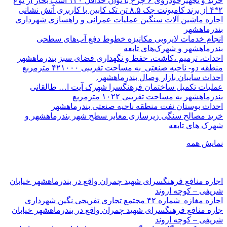
خرید و تجهیزخودروی ۶ چرخ با توان حداقل ۱۴۰ اسب بخار از نوع
۲*۴ از برند کامیونت جک ۸.۵ تن تک کابین با کاربری آتش نشانی
اجاره ماشین آلات سنگین عملیات عمرانی و راهسازی شهرداری
بندرماهشهر
انجام خدمات لایروبی مکانیزه خطوط دفع آب‌های سطحی
بندرماهشهر و شهرک‌های تابعه
احداث، ترمیم ،کاشت، حفظ و نگهداری فضای سبز بندرماهشهر
منطقه دو- ناحیه صنعتی به مساحت تقریبی ۴۲۱۰۰۰ مترمربع
احداث سایبان بازار وصال بندرماهشهر.
عملیات تکمیل ساختمان فرهنگسرا شهرک آیت ا… طالقانی
بندرماهشهر به مساحت تقریبی ۱۰۲۲ مترمربع
احداث بوستان نفت منطقه ناحیه صنعتی بندرماهشهر
خرید مصالح سنگی زیرسازی معابر سطح شهر بندرماهشهر و
شهرک های تابعه
نمایش همه
اجاره منافع فرهنگسرای شهید چمران واقع در بندرماهشهر خیابان
شریفی – کوچه اروند
اجازه مغازه شماره ۴۲ مجتمع تجاری تفریحی نگین شهرداری
جاره منافع فرهنگسرای شهید چمران واقع در بندرماهشهر خیابان
شریفی – کوچه اروند