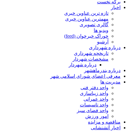
برگه نخست
اخبار
تازه ترین عناوین خبری
مهمترین عناوین خبری
گالری تصویری
ویدیو ها
خوراک خبرخوان (feed)
آرشیو
درباره شهرداری
تاریخچه شهرداری
مشخصات شهردار
درباره شهردار
درباره بندرماهشهر
معرفی اعضای شورای اسلامی شهر
مدیریت ها
واحد دفتر فنی
واحد زیباسازی
واحد عمرانی
واحد تاسیسات
واحد فضای سبز
امور ورزش
مناقصه و مزایده
اخبار آتشنشانی