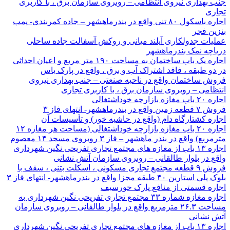
جنب بهداری نیروی انتظامی – روبروی سازمان برق ، با کاربری
تجاری
اجاره باسکول ۸۰ تنی واقع در بندرماهشهر – جاده کمربندی- پمپ
بنزین فجر
عملیات جدولکاری آیلند میانی و روکش آسفالت جاده ساحلی
دریاچه نمک بندرماهشهر
اجاره یک باب ساختمان به مساحت ۱۹۰ متر مربع و اعیان احداثی
در دو طبقه ، فاقد اشتراک آب و برق ، واقع در پارک یاس
فروش ساختمان واقع در ناحیه صنعتی – جنب بهداری نیروی
انتظامی – روبروی سازمان برق ، با کاربری تجاری
اجاره ۲۰ باب مغازه بازارچه خوداشتغالی
فروش ۷ قطعه زمین واقع در بندرماهشهر- انتهای فاز ۳
اجاره کشتارگاه دام (واقع در حاشیه خور) و تأسیسات آن
اجاره ۲۰ باب مغازه بازارچه خوداشتغالی (مساحت هر مغازه ۱۲
مترمربع) واقع در بندر ماهشهر – فاز ۳ روبروی مسجد ۱۴ معصوم
اجاره ۱۳ باب از مغازه های مجتمع تجاری تفریحی نگین شهرداری
واقع در بلوار طالقانی – روبروی سازمان آتش نشانی
فروش ۹ قطعه مجتمع تجاری مسکونی ، اسکلت بتنی ، سقف با
بلوک پلی استارین ۴۰ طبقه مجزا واقع در بندرماهشهر- انتهای فاز ۳
اجاره قسمتی از منافع پارک خورسیف
اجاره مغازه شماره ۳۳ مجتمع تجاری تفریحی نگین شهرداری به
مساحت ۲۶.۳ مترمربع واقع در بلوار طالقانی – روبروی سازمان
آتش نشانی
اجاره ۱۳ باب از مغازه های مجتمع تجاری تفریحی نگین شهرداری