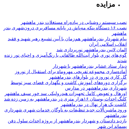
مزایده
نصب سیستم روشنایی در پیاده‌راه مستغلات بندر ماهشهر
نصب ۱۶ دستگاه پنکه مه‌پاش در پایانه مسافربری درون‌شهری بندر
ماهشهر
پیام شهردار بندرماهشهر هم‌زمان با آیین تشییع رهبر شهید و فقید
انقلاب اسلامی ایران
المان لاتین بندرماهشهر نورپردازی شد
گوی‌های نوری بلوار آیت‌الله طالقانی با رنگ‌آمیزی و احیای نور زنده
شدند
دیدار ستاد عشایر بندرماهشهر با شهردار
آماده‌سازی مجموعه تفریحی مهروماه برای استقبال از نوروز
گل کاری نوروزی در بلوارهای بندرماهشهر
برگزاری دوره‌های آموزش کاشت و نگهداری فضای سبز توسط
شهرداری بندرماهشهر در مدارس
اورهال و تعویض کامل تجهیزات هیدرولیکی سد خور سیف ماهشهر
کلنگ احداث بوستان ۱۶هزار متری در بندرماهشهر به زمین زده شد
کاشت یک هزار نهال در بندرماهشهر
ورود ماشین‌آلات جدید تنظیفات به ناوگان خدمات شهری شهرداری
بندرماهشهر
بازدید دادستان و شهردار بندرماهشهر از پروژه احداث سلول دفن
پسماند این شهر