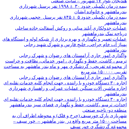
هندیجان بلوار ۱۷ شهریور – سایت صنعتی
بیمه درمان تکمیلی حدود ۳۰ ± ۱۹۹۸ نفر پرسنل شهرداری
بندرماهشهر و خانواده ایشان
بیمه درمان تکمیلی حدود ۵ ± ۸۴۵ نفر پرسنل حجمی شهرداری
بندرماهشهر
عملیات جدولکاری آیلند میانی و روکش آسفالت جاده ساحلی
دریاچه نمک بندرماهشهر
عملیات تعمیر و نگهداری و بهره برداری از شبکه لوله و ایستگاه های
پمپاژ آب خام جراحی، خلیج فارس و شهرک شهید رجایی
بندرماهشهر
واگذاری امور جاری آرامستان های رضوان و شهرک رجایی
ترمیم ، کاشت، حفظ و نگهداری ، امور خدماتی، نظافت و حراست
از مجموعه تفریحی- گردشگری مهر و ماه بندر ماهشهر به مساحت
تقریبی ۱۵۰۰۰۰ مترمربع
واگذاری امور جاری آرامستان های رضوان و شهرک رجایی
اجاره ۳۰ دستگاه خودرو با راننده ، جهت انجام کلیه خدمات نقلیه ای
اجاره ماشین آلات سنگین عملیات عمرانی و راهسازی شهرداری
بندرماهشهر
اجاره ۳۰ دستگاه خودرو با راننده ، جهت انجام کلیه خدمات نقلیه ای
احداث، ترمیم ،کاشت، حفظ و نگهداری فضای سبز بندرماهشهر
منطقه دو- ناحیه صنعتی
شهربازی پارک خورسیف (چرخ و فلک) و محوطه اطراف آن به
مساحت ۱۵۰۰ متر مربع واقع در بندر ماهشهر – خور سیف –
مجموعه گردشگری خور سیف