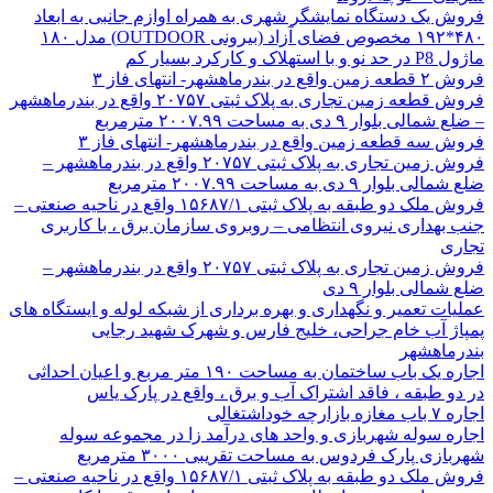
فروش یک دستگاه نمایشگر شهری به همراه اوازم جانبی به ابعاد
۴۸۰*۱۹۲ مخصوص فضای آزاد (بیرونی OUTDOOR) مدل ۱۸۰
ماژول P8 در حد نو و با استهلاک و کارکرد بسیار کم
فروش ۲ قطعه زمین واقع در بندرماهشهر- انتهای فاز ۳
فروش قطعه زمین تجاری به پلاک ثبتی ۲۰۷۵۷ واقع در بندرماهشهر
– ضلع شمالی بلوار ۹ دی به مساحت ۲۰۰۷.۹۹ مترمربع
فروش سه قطعه زمین واقع در بندرماهشهر- انتهای فاز ۳
فروش زمین تجاری به پلاک ثبتی ۲۰۷۵۷ واقع در بندرماهشهر –
ضلع شمالی بلوار ۹ دی به مساحت ۲۰۰۷.۹۹ مترمربع
فروش ملک دو طبقه به پلاک ثبتی ۱۵۶۸۷/۱ واقع در ناحیه صنعتی –
جنب بهداری نیروی انتظامی – روبروی سازمان برق ، با کاربری
تجاری
فروش زمین تجاری به پلاک ثبتی ۲۰۷۵۷ واقع در بندرماهشهر –
ضلع شمالی بلوار ۹ دی
عملیات تعمیر و نگهداری و بهره برداری از شبکه لوله و ایستگاه های
پمپاژ آب خام جراحی، خلیج فارس و شهرک شهید رجایی
بندرماهشهر
اجاره یک باب ساختمان به مساحت ۱۹۰ متر مربع و اعیان احداثی
در دو طبقه ، فاقد اشتراک آب و برق ، واقع در پارک یاس
اجاره ۷ باب مغازه بازارچه خوداشتغالی
اجاره سوله شهربازی و واحد های درآمد زا در مجموعه سوله
شهربازی پارک فردوس به مساحت تقریبی ۳۰۰۰ مترمربع
فروش ملک دو طبقه به پلاک ثبتی ۱۵۶۸۷/۱ واقع در ناحیه صنعتی –