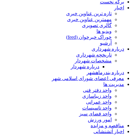
برگه نخست
اخبار
تازه ترین عناوین خبری
مهمترین عناوین خبری
گالری تصویری
ویدیو ها
خوراک خبرخوان (feed)
آرشیو
درباره شهرداری
تاریخچه شهرداری
مشخصات شهردار
درباره شهردار
درباره بندرماهشهر
معرفی اعضای شورای اسلامی شهر
مدیریت ها
واحد دفتر فنی
واحد زیباسازی
واحد عمرانی
واحد تاسیسات
واحد فضای سبز
امور ورزش
مناقصه و مزایده
اخبار آتشنشانی