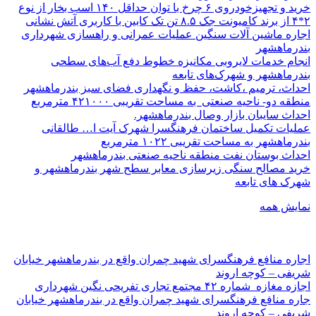
خرید و تجهیزخودروی ۶ چرخ با توان حداقل ۱۴۰ اسب بخار از نوع
۲*۴ از برند کامیونت جک ۸.۵ تن تک کابین با کاربری آتش نشانی
اجاره ماشین آلات سنگین عملیات عمرانی و راهسازی شهرداری
بندرماهشهر
انجام خدمات لایروبی مکانیزه خطوط دفع آب‌های سطحی
بندرماهشهر و شهرک‌های تابعه
احداث، ترمیم ،کاشت، حفظ و نگهداری فضای سبز بندرماهشهر
منطقه دو- ناحیه صنعتی به مساحت تقریبی ۴۲۱۰۰۰ مترمربع
احداث سایبان بازار وصال بندرماهشهر.
عملیات تکمیل ساختمان فرهنگسرا شهرک آیت ا… طالقانی
بندرماهشهر به مساحت تقریبی ۱۰۲۲ مترمربع
احداث بوستان نفت منطقه ناحیه صنعتی بندرماهشهر
خرید مصالح سنگی زیرسازی معابر سطح شهر بندرماهشهر و
شهرک های تابعه
نمایش همه
اجاره منافع فرهنگسرای شهید چمران واقع در بندرماهشهر خیابان
شریفی – کوچه اروند
اجازه مغازه شماره ۴۲ مجتمع تجاری تفریحی نگین شهرداری
جاره منافع فرهنگسرای شهید چمران واقع در بندرماهشهر خیابان
شریفی – کوچه اروند