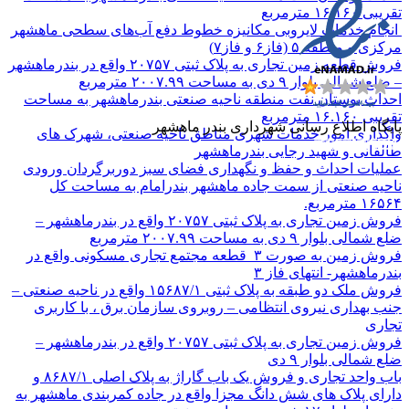
تقریبی ۱۶.۱۶۰ مترمربع
انجام خدمات لایروبی مکانیزه خطوط دفع آب‌های سطحی ماهشهر
مرکزی و منطقه ۵ (فاز۶ و فاز۷)
فروش قطعه زمین تجاری به پلاک ثبتی ۲۰۷۵۷ واقع در بندرماهشهر
– ضلع شمالی بلوار ۹ دی به مساحت ۲۰۰۷.۹۹ مترمربع
احداث بوستان نفت منطقه ناحیه صنعتی بندرماهشهر به مساحت
تقریبی ۱۶.۱۶۰ مترمربع
پایگاه اطلاع رسانی شهرداری بندر ماهشهر
واگذاری امور خدمات شهری مناطق ناحیه صنعتی، شهرک های
طالقانی و شهید رجایی بندرماهشهر
عملیات احداث و حفظ و نگهداری فضای سبز دوربرگردان ورودی
ناحیه صنعتی از سمت جاده ماهشهر بندرامام به مساحت کل
۱۶۵۶۴ مترمربع.
فروش زمین تجاری به پلاک ثبتی ۲۰۷۵۷ واقع در بندرماهشهر –
ضلع شمالی بلوار ۹ دی به مساحت ۲۰۰۷.۹۹ مترمربع
فروش زمین به صورت ۳ قطعه مجتمع تجاری مسکونی واقع در
بندرماهشهر- انتهای فاز ۳
فروش ملک دو طبقه به پلاک ثبتی ۱۵۶۸۷/۱ واقع در ناحیه صنعتی –
جنب بهداری نیروی انتظامی – روبروی سازمان برق ، با کاربری
تجاری
فروش زمین تجاری به پلاک ثبتی ۲۰۷۵۷ واقع در بندرماهشهر –
ضلع شمالی بلوار ۹ دی
باب واحد تجاری و فروش یک باب گاراژ به پلاک اصلی ۸۶۸۷/۱ و
دارای پلاک های شش دانگ مجزا واقع در جاده کمربندی ماهشهر به