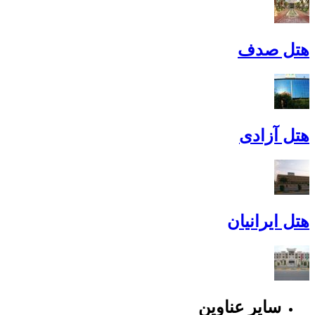
هتل صدف
هتل آزادی
هتل ایرانیان
سایر عناوین