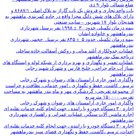
ضلع شمالی بلوار ۹ دی
باب واحد تجاری و فروش یک باب گاراژ به پلاک اصلی ۸۶۸۷/۱ و
دارای پلاک های شش دانگ مجزا واقع در جاده کمربندی ماهشهر به
هندیجان بلوار ۱۷ شهریور – سایت صنعتی
بیمه درمان تکمیلی حدود ۳۰ ± ۱۹۹۸ نفر پرسنل شهرداری
بندرماهشهر و خانواده ایشان
بیمه درمان تکمیلی حدود ۵ ± ۸۴۵ نفر پرسنل حجمی شهرداری
بندرماهشهر
عملیات جدولکاری آیلند میانی و روکش آسفالت جاده ساحلی
دریاچه نمک بندرماهشهر
عملیات تعمیر و نگهداری و بهره برداری از شبکه لوله و ایستگاه های
پمپاژ آب خام جراحی، خلیج فارس و شهرک شهید رجایی
بندرماهشهر
واگذاری امور جاری آرامستان های رضوان و شهرک رجایی
ترمیم ، کاشت، حفظ و نگهداری ، امور خدماتی، نظافت و حراست
از مجموعه تفریحی- گردشگری مهر و ماه بندر ماهشهر به مساحت
تقریبی ۱۵۰۰۰۰ مترمربع
واگذاری امور جاری آرامستان های رضوان و شهرک رجایی
اجاره ۳۰ دستگاه خودرو با راننده ، جهت انجام کلیه خدمات نقلیه ای
اجاره ماشین آلات سنگین عملیات عمرانی و راهسازی شهرداری
بندرماهشهر
اجاره ۳۰ دستگاه خودرو با راننده ، جهت انجام کلیه خدمات نقلیه ای
احداث، ترمیم ،کاشت، حفظ و نگهداری فضای سبز بندرماهشهر