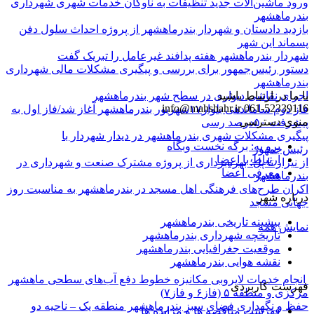
ورود ماشین‌آلات جدید تنظیفات به ناوگان خدمات شهری شهرداری
بندرماهشهر
بازدید دادستان و شهردار بندرماهشهر از پروژه احداث سلول دفن
پسماند این شهر
شهردار بندرماهشهر هفته پدافند غیرعامل را تبریک گفت
دستور رئیس‌جمهور برای بررسی و پیگیری مشکلات مالی شهرداری
بندرماهشهر
با ما در ارتباط باشید
اجرای نقاشی دیواری در سطح شهر بندرماهشهر
info@mahshahr.ir
061-52339116
فاز دوم ساماندهی بلوار۱۷شهریور بندرماهشهر آغاز شد/فاز اول به
منوی دسترسی
پیشرفت ۵۰درصد رسی
پیگیری مشکلات شهری بندرماهشهر در دیدار شهردار با
برو به: برگه نخست وبگاه
رئیس‌جمهور
ارتباط با اعضا
از نیزار تا پل؛ بهره‌برداری از پروژه مشترک صنعت و شهرداری در
معرفی اعضا
بندرماهشهر
اکران طرح‌های فرهنگی اهل مسجد در بندرماهشهر به مناسبت روز
درباره شهر
جهانی مسجد
پیشینه تاریخی بندرماهشهر
نمایش همه
تاریخچه شهرداری بندرماهشهر
موقعیت جغرافیایی بندرماهشهر
نقشه هوایی بندرماهشهر
انجام خدمات لایروبی مکانیزه خطوط دفع آب‌های سطحی ماهشهر
فهرست کاربردی
مرکزی و منطقه ۵ (فاز۶ و فاز۷)
حفظ و نگهداری فضای سبز بندرماهشهر منطقه یک – ناحیه دو
فهرست مناقصه ها و مزایده ها