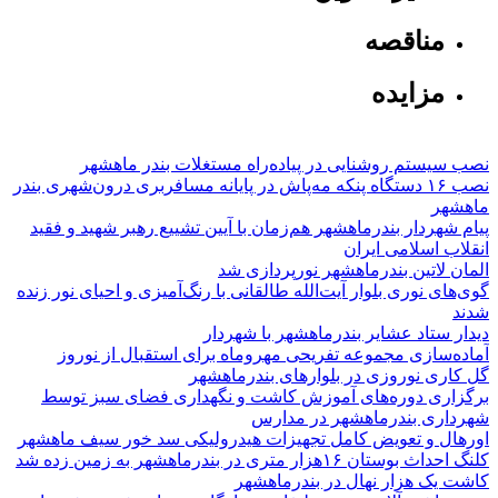
مناقصه
مزایده
نصب سیستم روشنایی در پیاده‌راه مستغلات بندر ماهشهر
نصب ۱۶ دستگاه پنکه مه‌پاش در پایانه مسافربری درون‌شهری بندر
ماهشهر
پیام شهردار بندرماهشهر هم‌زمان با آیین تشییع رهبر شهید و فقید
انقلاب اسلامی ایران
المان لاتین بندرماهشهر نورپردازی شد
گوی‌های نوری بلوار آیت‌الله طالقانی با رنگ‌آمیزی و احیای نور زنده
شدند
دیدار ستاد عشایر بندرماهشهر با شهردار
آماده‌سازی مجموعه تفریحی مهروماه برای استقبال از نوروز
گل کاری نوروزی در بلوارهای بندرماهشهر
برگزاری دوره‌های آموزش کاشت و نگهداری فضای سبز توسط
شهرداری بندرماهشهر در مدارس
اورهال و تعویض کامل تجهیزات هیدرولیکی سد خور سیف ماهشهر
کلنگ احداث بوستان ۱۶هزار متری در بندرماهشهر به زمین زده شد
کاشت یک هزار نهال در بندرماهشهر