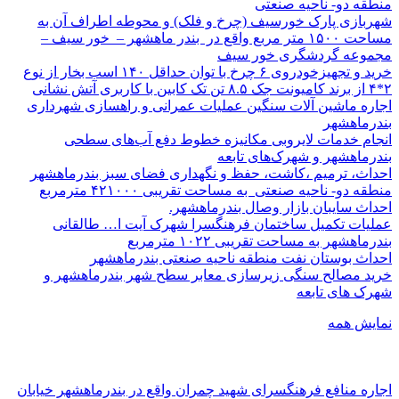
منطقه دو- ناحیه صنعتی
شهربازی پارک خورسیف (چرخ و فلک) و محوطه اطراف آن به
مساحت ۱۵۰۰ متر مربع واقع در بندر ماهشهر – خور سیف –
مجموعه گردشگری خور سیف
خرید و تجهیزخودروی ۶ چرخ با توان حداقل ۱۴۰ اسب بخار از نوع
۲*۴ از برند کامیونت جک ۸.۵ تن تک کابین با کاربری آتش نشانی
اجاره ماشین آلات سنگین عملیات عمرانی و راهسازی شهرداری
بندرماهشهر
انجام خدمات لایروبی مکانیزه خطوط دفع آب‌های سطحی
بندرماهشهر و شهرک‌های تابعه
احداث، ترمیم ،کاشت، حفظ و نگهداری فضای سبز بندرماهشهر
منطقه دو- ناحیه صنعتی به مساحت تقریبی ۴۲۱۰۰۰ مترمربع
احداث سایبان بازار وصال بندرماهشهر.
عملیات تکمیل ساختمان فرهنگسرا شهرک آیت ا… طالقانی
بندرماهشهر به مساحت تقریبی ۱۰۲۲ مترمربع
احداث بوستان نفت منطقه ناحیه صنعتی بندرماهشهر
خرید مصالح سنگی زیرسازی معابر سطح شهر بندرماهشهر و
شهرک های تابعه
نمایش همه
اجاره منافع فرهنگسرای شهید چمران واقع در بندرماهشهر خیابان