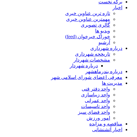
برگه نخست
اخبار
تازه ترین عناوین خبری
مهمترین عناوین خبری
گالری تصویری
ویدیو ها
خوراک خبرخوان (feed)
آرشیو
درباره شهرداری
تاریخچه شهرداری
مشخصات شهردار
درباره شهردار
درباره بندرماهشهر
معرفی اعضای شورای اسلامی شهر
مدیریت ها
واحد دفتر فنی
واحد زیباسازی
واحد عمرانی
واحد تاسیسات
واحد فضای سبز
امور ورزش
مناقصه و مزایده
اخبار آتشنشانی