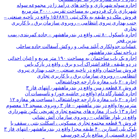
اجاره سوله شهربازی و واحد های درآمد زا در مجموعه سوله
شهربازی پارک فردوس به مساحت تقریبی ۳۰۰۰ مترمربع
فروش ملک دو طبقه به پلاک ثبتی ۱۵۶۸۷/۱ واقع در ناحیه صنعتی –
جنب بهداری نیروی انتظامی – روبروی سازمان برق ، با کاربری
تجاری
اجاره باسکول ۸۰ تنی واقع در بندرماهشهر – جاده کمربندی- پمپ
بنزین فجر
عملیات جدولکاری آیلند میانی و روکش آسفالت جاده ساحلی
دریاچه نمک بندرماهشهر
اجاره یک باب ساختمان به مساحت ۱۹۰ متر مربع و اعیان احداثی
در دو طبقه ، فاقد اشتراک آب و برق ، واقع در پارک یاس
فروش ساختمان واقع در ناحیه صنعتی – جنب بهداری نیروی
انتظامی – روبروی سازمان برق ، با کاربری تجاری
اجاره ۲۰ باب مغازه بازارچه خوداشتغالی
فروش ۷ قطعه زمین واقع در بندرماهشهر- انتهای فاز ۳
اجاره کشتارگاه دام (واقع در حاشیه خور) و تأسیسات آن
اجاره ۲۰ باب مغازه بازارچه خوداشتغالی (مساحت هر مغازه ۱۲
مترمربع) واقع در بندر ماهشهر – فاز ۳ روبروی مسجد ۱۴ معصوم
اجاره ۱۳ باب از مغازه های مجتمع تجاری تفریحی نگین شهرداری
واقع در بلوار طالقانی – روبروی سازمان آتش نشانی
فروش ۹ قطعه مجتمع تجاری مسکونی ، اسکلت بتنی ، سقف با
بلوک پلی استارین ۴۰ طبقه مجزا واقع در بندرماهشهر- انتهای فاز ۳
اجاره قسمتی از منافع پارک خورسیف