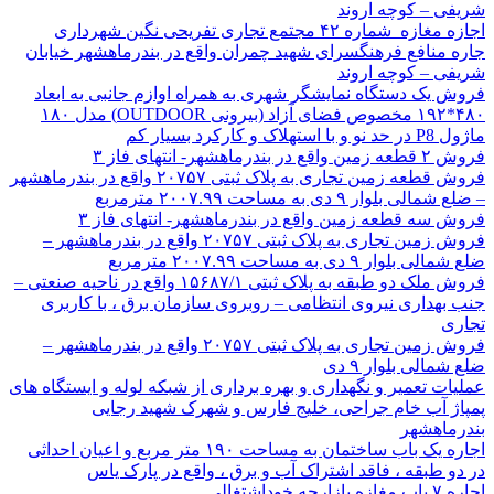
شریفی – کوچه اروند
اجازه مغازه شماره ۴۲ مجتمع تجاری تفریحی نگین شهرداری
جاره منافع فرهنگسرای شهید چمران واقع در بندرماهشهر خیابان
شریفی – کوچه اروند
فروش یک دستگاه نمایشگر شهری به همراه اوازم جانبی به ابعاد
۴۸۰*۱۹۲ مخصوص فضای آزاد (بیرونی OUTDOOR) مدل ۱۸۰
ماژول P8 در حد نو و با استهلاک و کارکرد بسیار کم
فروش ۲ قطعه زمین واقع در بندرماهشهر- انتهای فاز ۳
فروش قطعه زمین تجاری به پلاک ثبتی ۲۰۷۵۷ واقع در بندرماهشهر
– ضلع شمالی بلوار ۹ دی به مساحت ۲۰۰۷.۹۹ مترمربع
فروش سه قطعه زمین واقع در بندرماهشهر- انتهای فاز ۳
فروش زمین تجاری به پلاک ثبتی ۲۰۷۵۷ واقع در بندرماهشهر –
ضلع شمالی بلوار ۹ دی به مساحت ۲۰۰۷.۹۹ مترمربع
فروش ملک دو طبقه به پلاک ثبتی ۱۵۶۸۷/۱ واقع در ناحیه صنعتی –
جنب بهداری نیروی انتظامی – روبروی سازمان برق ، با کاربری
تجاری
فروش زمین تجاری به پلاک ثبتی ۲۰۷۵۷ واقع در بندرماهشهر –
ضلع شمالی بلوار ۹ دی
عملیات تعمیر و نگهداری و بهره برداری از شبکه لوله و ایستگاه های
پمپاژ آب خام جراحی، خلیج فارس و شهرک شهید رجایی
بندرماهشهر
اجاره یک باب ساختمان به مساحت ۱۹۰ متر مربع و اعیان احداثی
در دو طبقه ، فاقد اشتراک آب و برق ، واقع در پارک یاس
اجاره ۷ باب مغازه بازارچه خوداشتغالی