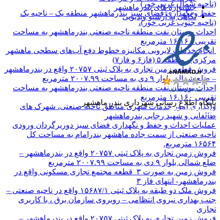
(ناحیه شمال غربی خور)
جشنواره های بندرماهشهر
حفظ و نگهداری فضای سبز بندرماهشهر منطقه یک – ناحیه یک
نگاهی به آرشیو ویدیویی
(ناحیه جنوب غربی خور)،
احداث بوستان نفت منطقه ناحیه صنعتی بندرماهشهر به مساحت
تقریبی ۱۶.۱۶۰ مترمربع
انجام خدمات لایروبی مکانیزه خطوط دفع آب‌های سطحی ماهشهر
مرکزی و منطقه ۵ (فاز۶ و فاز۷)
فروش قطعه زمین تجاری به پلاک ثبتی ۲۰۷۵۷ واقع در بندرماهشهر
– ضلع شمالی بلوار ۹ دی به مساحت ۲۰۰۷.۹۹ مترمربع
احداث بوستان نفت منطقه ناحیه صنعتی بندرماهشهر به مساحت
تقریبی ۱۶.۱۶۰ مترمربع
پایگاه اطلاع رسانی شهرداری بندر ماهشهر
واگذاری امور خدمات شهری مناطق ناحیه صنعتی، شهرک های
طالقانی و شهید رجایی بندرماهشهر
عملیات احداث و حفظ و نگهداری فضای سبز دوربرگردان ورودی
ناحیه صنعتی از سمت جاده ماهشهر بندرامام به مساحت کل
۱۶۵۶۴ مترمربع.
فروش زمین تجاری به پلاک ثبتی ۲۰۷۵۷ واقع در بندرماهشهر –
ضلع شمالی بلوار ۹ دی به مساحت ۲۰۰۷.۹۹ مترمربع
فروش زمین به صورت ۳ قطعه مجتمع تجاری مسکونی واقع در
بندرماهشهر- انتهای فاز ۳
فروش ملک دو طبقه به پلاک ثبتی ۱۵۶۸۷/۱ واقع در ناحیه صنعتی –
جنب بهداری نیروی انتظامی – روبروی سازمان برق ، با کاربری
تجاری
فروش زمین تجاری به پلاک ثبتی ۲۰۷۵۷ واقع در بندرماهشهر –