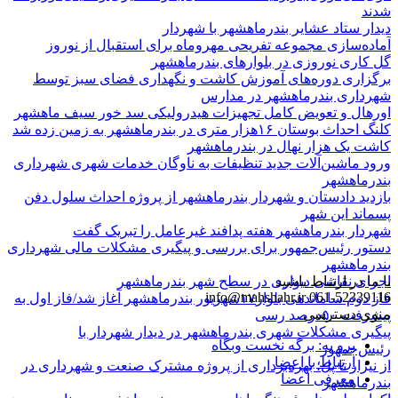
شدند
دیدار ستاد عشایر بندرماهشهر با شهردار
آماده‌سازی مجموعه تفریحی مهروماه برای استقبال از نوروز
گل کاری نوروزی در بلوارهای بندرماهشهر
برگزاری دوره‌های آموزش کاشت و نگهداری فضای سبز توسط
شهرداری بندرماهشهر در مدارس
اورهال و تعویض کامل تجهیزات هیدرولیکی سد خور سیف ماهشهر
کلنگ احداث بوستان ۱۶هزار متری در بندرماهشهر به زمین زده شد
کاشت یک هزار نهال در بندرماهشهر
ورود ماشین‌آلات جدید تنظیفات به ناوگان خدمات شهری شهرداری
بندرماهشهر
بازدید دادستان و شهردار بندرماهشهر از پروژه احداث سلول دفن
پسماند این شهر
شهردار بندرماهشهر هفته پدافند غیرعامل را تبریک گفت
دستور رئیس‌جمهور برای بررسی و پیگیری مشکلات مالی شهرداری
بندرماهشهر
با ما در ارتباط باشید
اجرای نقاشی دیواری در سطح شهر بندرماهشهر
info@mahshahr.ir
061-52339116
فاز دوم ساماندهی بلوار۱۷شهریور بندرماهشهر آغاز شد/فاز اول به
منوی دسترسی
پیشرفت ۵۰درصد رسی
پیگیری مشکلات شهری بندرماهشهر در دیدار شهردار با
برو به: برگه نخست وبگاه
رئیس‌جمهور
ارتباط با اعضا
از نیزار تا پل؛ بهره‌برداری از پروژه مشترک صنعت و شهرداری در
معرفی اعضا
بندرماهشهر