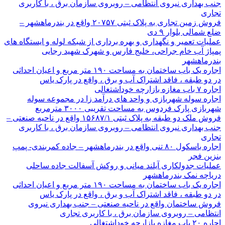
جنب بهداری نیروی انتظامی – روبروی سازمان برق ، با کاربری
تجاری
فروش زمین تجاری به پلاک ثبتی ۲۰۷۵۷ واقع در بندرماهشهر –
ضلع شمالی بلوار ۹ دی
عملیات تعمیر و نگهداری و بهره برداری از شبکه لوله و ایستگاه های
پمپاژ آب خام جراحی، خلیج فارس و شهرک شهید رجایی
بندرماهشهر
اجاره یک باب ساختمان به مساحت ۱۹۰ متر مربع و اعیان احداثی
در دو طبقه ، فاقد اشتراک آب و برق ، واقع در پارک یاس
اجاره ۷ باب مغازه بازارچه خوداشتغالی
اجاره سوله شهربازی و واحد های درآمد زا در مجموعه سوله
شهربازی پارک فردوس به مساحت تقریبی ۳۰۰۰ مترمربع
فروش ملک دو طبقه به پلاک ثبتی ۱۵۶۸۷/۱ واقع در ناحیه صنعتی –
جنب بهداری نیروی انتظامی – روبروی سازمان برق ، با کاربری
تجاری
اجاره باسکول ۸۰ تنی واقع در بندرماهشهر – جاده کمربندی- پمپ
بنزین فجر
عملیات جدولکاری آیلند میانی و روکش آسفالت جاده ساحلی
دریاچه نمک بندرماهشهر
اجاره یک باب ساختمان به مساحت ۱۹۰ متر مربع و اعیان احداثی
در دو طبقه ، فاقد اشتراک آب و برق ، واقع در پارک یاس
فروش ساختمان واقع در ناحیه صنعتی – جنب بهداری نیروی
انتظامی – روبروی سازمان برق ، با کاربری تجاری
اجاره ۲۰ باب مغازه بازارچه خوداشتغالی