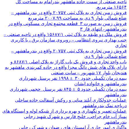
ناحیه صنعتی از سمت جاده ماهشهر بندرامام به مساحت کل
۱۶۵۶۴ مترمربع.
فروش زمین تجاری به پلاک ثبتی ۲۰۷۵۷ واقع در بندرماهشهر –
ضلع شمالی بلوار ۹ دی به مساحت ۲۰۰۷.۹۹ مترمربع
فروش زمین به صورت ۳ قطعه مجتمع تجاری مسکونی واقع در
بندرماهشهر- انتهای فاز ۳
فروش ملک دو طبقه به پلاک ثبتی ۱۵۶۸۷/۱ واقع در ناحیه صنعتی –
جنب بهداری نیروی انتظامی – روبروی سازمان برق ، با کاربری
تجاری
فروش زمین تجاری به پلاک ثبتی ۲۰۷۵۷ واقع در بندرماهشهر –
ضلع شمالی بلوار ۹ دی
باب واحد تجاری و فروش یک باب گاراژ به پلاک اصلی ۸۶۸۷/۱ و
دارای پلاک های شش دانگ مجزا واقع در جاده کمربندی ماهشهر به
هندیجان بلوار ۱۷ شهریور – سایت صنعتی
بیمه درمان تکمیلی حدود ۳۰ ± ۱۹۹۸ نفر پرسنل شهرداری
بندرماهشهر و خانواده ایشان
بیمه درمان تکمیلی حدود ۵ ± ۸۴۵ نفر پرسنل حجمی شهرداری
بندرماهشهر
عملیات جدولکاری آیلند میانی و روکش آسفالت جاده ساحلی
دریاچه نمک بندرماهشهر
عملیات تعمیر و نگهداری و بهره برداری از شبکه لوله و ایستگاه های
پمپاژ آب خام جراحی، خلیج فارس و شهرک شهید رجایی
بندرماهشهر
واگذاری امور جاری آرامستان های رضوان و شهرک رجایی