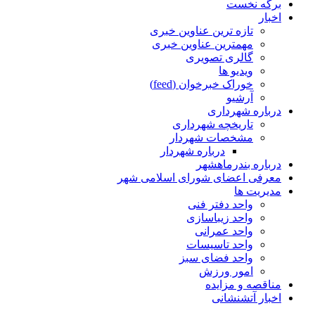
برگه نخست
اخبار
تازه ترین عناوین خبری
مهمترین عناوین خبری
گالری تصویری
ویدیو ها
خوراک خبرخوان (feed)
آرشیو
درباره شهرداری
تاریخچه شهرداری
مشخصات شهردار
درباره شهردار
درباره بندرماهشهر
معرفی اعضای شورای اسلامی شهر
مدیریت ها
واحد دفتر فنی
واحد زیباسازی
واحد عمرانی
واحد تاسیسات
واحد فضای سبز
امور ورزش
مناقصه و مزایده
اخبار آتشنشانی