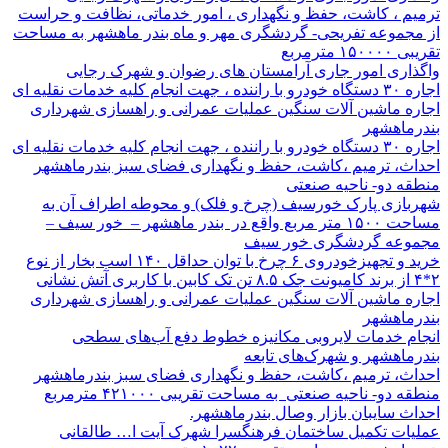
ترمیم ، کاشت، حفظ و نگهداری ، امور خدماتی، نظافت و حراست
از مجموعه تفریحی- گردشگری مهر و ماه بندر ماهشهر به مساحت
تقریبی ۱۵۰۰۰۰ مترمربع
واگذاری امور جاری آرامستان های رضوان و شهرک رجایی
اجاره ۳۰ دستگاه خودرو با راننده ، جهت انجام کلیه خدمات نقلیه ای
اجاره ماشین آلات سنگین عملیات عمرانی و راهسازی شهرداری
بندرماهشهر
اجاره ۳۰ دستگاه خودرو با راننده ، جهت انجام کلیه خدمات نقلیه ای
احداث، ترمیم ،کاشت، حفظ و نگهداری فضای سبز بندرماهشهر
منطقه دو- ناحیه صنعتی
شهربازی پارک خورسیف (چرخ و فلک) و محوطه اطراف آن به
مساحت ۱۵۰۰ متر مربع واقع در بندر ماهشهر – خور سیف –
مجموعه گردشگری خور سیف
خرید و تجهیزخودروی ۶ چرخ با توان حداقل ۱۴۰ اسب بخار از نوع
۲*۴ از برند کامیونت جک ۸.۵ تن تک کابین با کاربری آتش نشانی
اجاره ماشین آلات سنگین عملیات عمرانی و راهسازی شهرداری
بندرماهشهر
انجام خدمات لایروبی مکانیزه خطوط دفع آب‌های سطحی
بندرماهشهر و شهرک‌های تابعه
احداث، ترمیم ،کاشت، حفظ و نگهداری فضای سبز بندرماهشهر
منطقه دو- ناحیه صنعتی به مساحت تقریبی ۴۲۱۰۰۰ مترمربع
احداث سایبان بازار وصال بندرماهشهر.
عملیات تکمیل ساختمان فرهنگسرا شهرک آیت ا… طالقانی