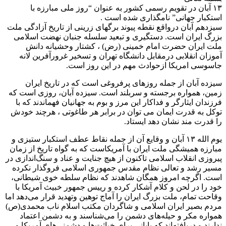
۱۳ آبان در تقویم رسمی کشور به عنوان “روز ملی مبارزه با
استکبار جهانی” نامگذاری شده است .
سیزدهم آبان درواقع نقطه پیوند برگهای زرینی از تاریخ آزادگی ملت
بزرگ ایران است. دستگیری و تبعید سلسله جنبان نهضت اسلامی
ملت ایران حضرت امام خمینی (رض) ، کشتار وحشیانه دانش
آموزان انقلابی درمقابل دانشگاه تهران و تسخیر غرورآفرین لانه
جاسوسی امریکا ازحوادث مهم در این روز است.
سیزده آبان از جمله روزهای پرفروغی است که در تاریخ ایران
زمین، همواره برجسته و سربلند است. سیزده آبان، روزی است که
فرزندان ایثارگر و فداکار این مرز و بوم به جهانیان فهماندند که با
توکل به قدرت ایمان می توان در برابر هر طاغوتی ، هرچند خودش
را قدرت مند نشان دهد ایستاد.
یوم الله ۱۳ آبان و وقایع آن از جمله نقاط عطف استکبار ستیزی و
مبارزه همیشگی ملت ایران با آمریکاست که به گواه تاریخ از زمان
پیروزی انقلاب اسلامی تاکنون از هیچ جنایت و عناد و سنگ‌اندازی در
مسیر رشد و تعالی نظام مقدس جمهوری اسلامی فروگذار نکرده
است. اگرچه امروز همگان شاهدند که نظام سلطه خوی شیطانی،
خود را در لحن و کلام آشکار کرده و رییس جمهور خبیث آمریکا با
وقاحت تمام، ملت بزرگ ایران را آماج توهین وتهدید قرار می‌دهد اما
مردم بصیر ایران اسلامی و شاگردان مکتب اسلام ناب محمدی(ص)
همواره مکر و حیله‌های دشمن را می‌شناسند و به دشمن اعتماد
ندارند و دریافته‌اند که پایانی برای خباثت‌ها و دشمنی‌های آمریکا و