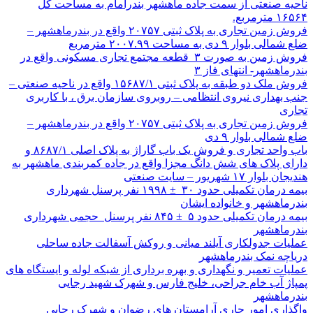
ناحیه صنعتی از سمت جاده ماهشهر بندرامام به مساحت کل
۱۶۵۶۴ مترمربع.
فروش زمین تجاری به پلاک ثبتی ۲۰۷۵۷ واقع در بندرماهشهر –
ضلع شمالی بلوار ۹ دی به مساحت ۲۰۰۷.۹۹ مترمربع
فروش زمین به صورت ۳ قطعه مجتمع تجاری مسکونی واقع در
بندرماهشهر- انتهای فاز ۳
فروش ملک دو طبقه به پلاک ثبتی ۱۵۶۸۷/۱ واقع در ناحیه صنعتی –
جنب بهداری نیروی انتظامی – روبروی سازمان برق ، با کاربری
تجاری
فروش زمین تجاری به پلاک ثبتی ۲۰۷۵۷ واقع در بندرماهشهر –
ضلع شمالی بلوار ۹ دی
باب واحد تجاری و فروش یک باب گاراژ به پلاک اصلی ۸۶۸۷/۱ و
دارای پلاک های شش دانگ مجزا واقع در جاده کمربندی ماهشهر به
هندیجان بلوار ۱۷ شهریور – سایت صنعتی
بیمه درمان تکمیلی حدود ۳۰ ± ۱۹۹۸ نفر پرسنل شهرداری
بندرماهشهر و خانواده ایشان
بیمه درمان تکمیلی حدود ۵ ± ۸۴۵ نفر پرسنل حجمی شهرداری
بندرماهشهر
عملیات جدولکاری آیلند میانی و روکش آسفالت جاده ساحلی
دریاچه نمک بندرماهشهر
عملیات تعمیر و نگهداری و بهره برداری از شبکه لوله و ایستگاه های
پمپاژ آب خام جراحی، خلیج فارس و شهرک شهید رجایی
بندرماهشهر
واگذاری امور جاری آرامستان های رضوان و شهرک رجایی