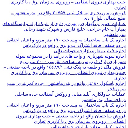
جنب بهداری نیروی انتظامی – روبروی سازمان برق ، با کاربری
تجاری
فروش زمین تجاری به پلاک ثبتی ۲۰۷۵۷ واقع در بندرماهشهر –
ضلع شمالی بلوار ۹ دی
عملیات تعمیر و نگهداری و بهره برداری از شبکه لوله و ایستگاه های
پمپاژ آب خام جراحی، خلیج فارس و شهرک شهید رجایی
بندرماهشهر
اجاره یک باب ساختمان به مساحت ۱۹۰ متر مربع و اعیان احداثی
در دو طبقه ، فاقد اشتراک آب و برق ، واقع در پارک یاس
اجاره ۷ باب مغازه بازارچه خوداشتغالی
اجاره سوله شهربازی و واحد های درآمد زا در مجموعه سوله
شهربازی پارک فردوس به مساحت تقریبی ۳۰۰۰ مترمربع
فروش ملک دو طبقه به پلاک ثبتی ۱۵۶۸۷/۱ واقع در ناحیه صنعتی –
جنب بهداری نیروی انتظامی – روبروی سازمان برق ، با کاربری
تجاری
اجاره باسکول ۸۰ تنی واقع در بندرماهشهر – جاده کمربندی- پمپ
بنزین فجر
عملیات جدولکاری آیلند میانی و روکش آسفالت جاده ساحلی
دریاچه نمک بندرماهشهر
اجاره یک باب ساختمان به مساحت ۱۹۰ متر مربع و اعیان احداثی
در دو طبقه ، فاقد اشتراک آب و برق ، واقع در پارک یاس
فروش ساختمان واقع در ناحیه صنعتی – جنب بهداری نیروی
انتظامی – روبروی سازمان برق ، با کاربری تجاری
اجاره ۲۰ باب مغازه بازارچه خوداشتغالی