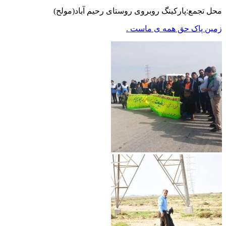
محل تجمع:پارکینگ روبروی روستای رحیم آباد(مولح)
زمین پاک حق همه ی ماست .