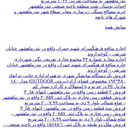
بندرماهشهر به مساحت تقریبی ۱۰۲۲ مترمربع
احداث بوستان نفت منطقه ناحیه صنعتی بندرماهشهر
خرید مصالح سنگی زیرسازی معابر سطح شهر بندرماهشهر و
شهرک های تابعه
نمایش همه
اجاره منافع فرهنگسرای شهید چمران واقع در بندرماهشهر خیابان
شریفی – کوچه اروند
اجازه مغازه شماره ۴۲ مجتمع تجاری تفریحی نگین شهرداری
جاره منافع فرهنگسرای شهید چمران واقع در بندرماهشهر خیابان
شریفی – کوچه اروند
فروش یک دستگاه نمایشگر شهری به همراه اوازم جانبی به ابعاد
۴۸۰*۱۹۲ مخصوص فضای آزاد (بیرونی OUTDOOR) مدل ۱۸۰
ماژول P8 در حد نو و با استهلاک و کارکرد بسیار کم
فروش ۲ قطعه زمین واقع در بندرماهشهر- انتهای فاز ۳
فروش قطعه زمین تجاری به پلاک ثبتی ۲۰۷۵۷ واقع در بندرماهشهر
– ضلع شمالی بلوار ۹ دی به مساحت ۲۰۰۷.۹۹ مترمربع
فروش سه قطعه زمین واقع در بندرماهشهر- انتهای فاز ۳
فروش زمین تجاری به پلاک ثبتی ۲۰۷۵۷ واقع در بندرماهشهر –
ضلع شمالی بلوار ۹ دی به مساحت ۲۰۰۷.۹۹ مترمربع
فروش ملک دو طبقه به پلاک ثبتی ۱۵۶۸۷/۱ واقع در ناحیه صنعتی –