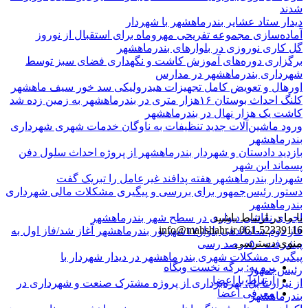
شدند
دیدار ستاد عشایر بندرماهشهر با شهردار
آماده‌سازی مجموعه تفریحی مهروماه برای استقبال از نوروز
گل کاری نوروزی در بلوارهای بندرماهشهر
برگزاری دوره‌های آموزش کاشت و نگهداری فضای سبز توسط
شهرداری بندرماهشهر در مدارس
اورهال و تعویض کامل تجهیزات هیدرولیکی سد خور سیف ماهشهر
کلنگ احداث بوستان ۱۶هزار متری در بندرماهشهر به زمین زده شد
کاشت یک هزار نهال در بندرماهشهر
ورود ماشین‌آلات جدید تنظیفات به ناوگان خدمات شهری شهرداری
بندرماهشهر
بازدید دادستان و شهردار بندرماهشهر از پروژه احداث سلول دفن
پسماند این شهر
شهردار بندرماهشهر هفته پدافند غیرعامل را تبریک گفت
دستور رئیس‌جمهور برای بررسی و پیگیری مشکلات مالی شهرداری
بندرماهشهر
با ما در ارتباط باشید
اجرای نقاشی دیواری در سطح شهر بندرماهشهر
info@mahshahr.ir
061-52339116
فاز دوم ساماندهی بلوار۱۷شهریور بندرماهشهر آغاز شد/فاز اول به
منوی دسترسی
پیشرفت ۵۰درصد رسی
پیگیری مشکلات شهری بندرماهشهر در دیدار شهردار با
برو به: برگه نخست وبگاه
رئیس‌جمهور
ارتباط با اعضا
از نیزار تا پل؛ بهره‌برداری از پروژه مشترک صنعت و شهرداری در
معرفی اعضا
بندرماهشهر