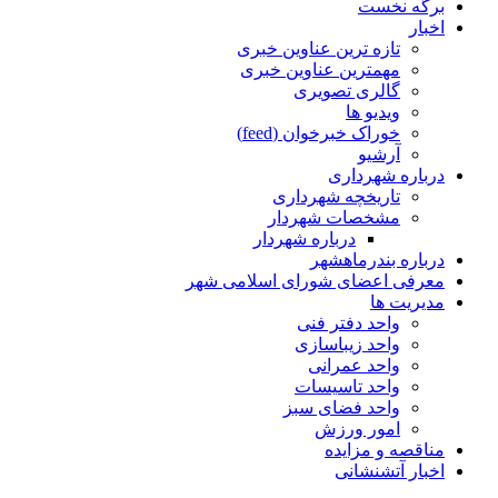
برگه نخست
اخبار
تازه ترین عناوین خبری
مهمترین عناوین خبری
گالری تصویری
ویدیو ها
خوراک خبرخوان (feed)
آرشیو
درباره شهرداری
تاریخچه شهرداری
مشخصات شهردار
درباره شهردار
درباره بندرماهشهر
معرفی اعضای شورای اسلامی شهر
مدیریت ها
واحد دفتر فنی
واحد زیباسازی
واحد عمرانی
واحد تاسیسات
واحد فضای سبز
امور ورزش
مناقصه و مزایده
اخبار آتشنشانی