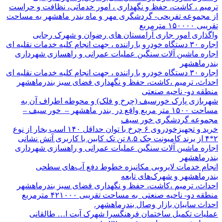
ترمیم ، کاشت، حفظ و نگهداری ، امور خدماتی، نظافت و حراست
از مجموعه تفریحی- گردشگری مهر و ماه بندر ماهشهر به مساحت
تقریبی ۱۵۰۰۰۰ مترمربع
واگذاری امور جاری آرامستان های رضوان و شهرک رجایی
اجاره ۳۰ دستگاه خودرو با راننده ، جهت انجام کلیه خدمات نقلیه ای
اجاره ماشین آلات سنگین عملیات عمرانی و راهسازی شهرداری
بندرماهشهر
اجاره ۳۰ دستگاه خودرو با راننده ، جهت انجام کلیه خدمات نقلیه ای
احداث، ترمیم ،کاشت، حفظ و نگهداری فضای سبز بندرماهشهر
منطقه دو- ناحیه صنعتی
شهربازی پارک خورسیف (چرخ و فلک) و محوطه اطراف آن به
مساحت ۱۵۰۰ متر مربع واقع در بندر ماهشهر – خور سیف –
مجموعه گردشگری خور سیف
خرید و تجهیزخودروی ۶ چرخ با توان حداقل ۱۴۰ اسب بخار از نوع
۲*۴ از برند کامیونت جک ۸.۵ تن تک کابین با کاربری آتش نشانی
اجاره ماشین آلات سنگین عملیات عمرانی و راهسازی شهرداری
بندرماهشهر
انجام خدمات لایروبی مکانیزه خطوط دفع آب‌های سطحی
بندرماهشهر و شهرک‌های تابعه
احداث، ترمیم ،کاشت، حفظ و نگهداری فضای سبز بندرماهشهر
منطقه دو- ناحیه صنعتی به مساحت تقریبی ۴۲۱۰۰۰ مترمربع
احداث سایبان بازار وصال بندرماهشهر.
عملیات تکمیل ساختمان فرهنگسرا شهرک آیت ا… طالقانی