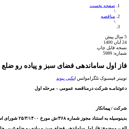
صفحه نخست
\
مناقصه
\
5 سال پیش
24 آبان 1400
نسخه قابل چاپ
شماره: 5989
فاز اول ساماندهی فضای سبز و پیاده رو ضلع
توییتر
فیسبوک
تلگرام
واتس اپ
کپی پیوند
دعوتنامـه شرکت درمناقصه عمومی
–
مرحله اول
شرکت / پیمانکار
بدینوسیله به استناد مجوز شماره ۳۶۸/ش مورخ ۲۵/۳/۱۴۰۰ شورای اسلامی شهر بندرماهشهر از آن شرکت دعوت می شود که درمناقصه عمومی با مشخصات زیر شرکت فرمایید.
الف- موضوع: فاز اول ساماندهی فضای سبز و پیاده رو ضلع غربی حاشی