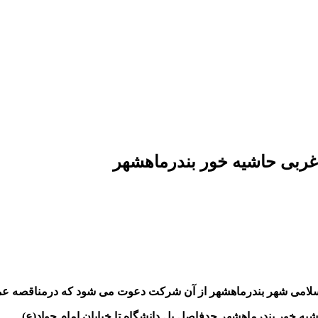
 غربی حاشیه خور بندرماهشهر
ه خور بندرماهشهر حدفاصل پل دانشگاه تا خیابان امام جواد(ع)