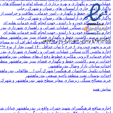
عملیات تعمیر و نگهداری و بهره برداری از شبکه لوله و ایستگاه ها
واگذاری امور جاری آرامستان های رضوان و شهرک رجایی
ترمیم ، کاشت، حفظ و نگهداری ، امور خدماتی، نظافت و حراست از مجموعه
واگذاری امور جاری آرامستان های رضوان و شهرک رجایی
اجاره ۳۰ دستگاه خودرو با راننده ، جهت انجام کلیه خدمات نقلیه ای
اجاره ماشین آلات سنگین عملیات عمرانی و راهسازی شهرداری بندر
اجاره ۳۰ دستگاه خودرو با راننده ، جهت انجام کلیه خدمات نقلیه ای
احداث، ترمیم ،کاشت، حفظ و نگهداری فضای سبز بندرماهشهر منطقه
پایگاه اطلاع رسانی شهرداری بندر ماهشهر
شهربازی پارک خورسیف (چرخ و فلک) و محوطه اطراف آن به مساحت ۱۵۰۰ متر مربع واقع در بندر ماهشهر – خور سیف – مجموعه گردشگری خو
خرید و تجهیزخودروی ۶ چرخ با توان حداقل ۱۴۰ اسب بخار از نوع ۲*۴ از برند کامیونت جک ۸.۵ تن تک کابین با کاربری آتش نشانی
اجاره ماشین آلات سنگین عملیات عمرانی و راهسازی شهرداری بندر
انجام خدمات لایروبی مکانیزه خطوط دفع آب‌های سطحی بندرماهشهر
احداث، ترمیم ،کاشت، حفظ و نگهداری فضای سبز بندرماهشهر منطقه دو- ناحی
احداث سایبان بازار وصال بندرماهشهر.
عملیات تکمیل ساختمان فرهنگسرا شهرک آیت ا… طالقانی بندرماهشهر به مسا
احداث بوستان نفت منطقه ناحیه صنعتی بندرماهشهر
خرید مصالح سنگی زیرسازی معابر سطح شهر بندرماهشهر و شهرک ه
نمایش همه
اجاره منافع فرهنگسرای شهید چمران واقع در بندرماهشهر خیابان شر
اجازه مغازه شماره ۴۲ مجتمع تجاری تفریحی نگین شهرداری