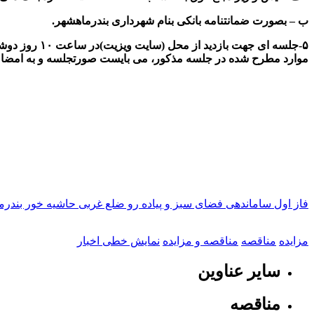
ب
–
بصورت ضمانتنامه بانکی بنام شهرداری بندرماهشهر.
موارد مطرح شده در جلسه مذکور، می بایست صورتجلسه و به امضا
داریوش گنجی
سرپرست شهرداری ب
فاز اول ساماندهی فضای سبز و پیاده رو ضلع غربی حاشیه خور بندر
مزایده
مناقصه
مناقصه و مزایده
نمایش خطی اخبار
سایر عناوین
مناقصه