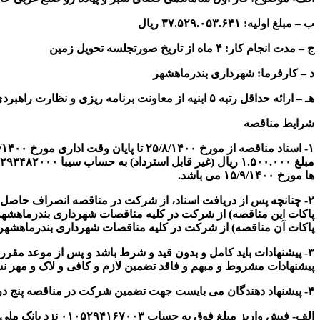
ب
–
مبلغ اولیه: ۳۷.۵۲۹.۰۵۳.۶۴۱ ریال
ج
–
مدت انجام کار:
۴
ماه از تاریخ صورتجلسه تحویل زمین
د
–
کارفرما: شهرداری بندرماهشهر
هـ – ارائه حداقل رتبه ۵ ابنیه از معاونت برنامه ریزی و نظارت راهبردی رئیس جمهور الزامی است.
شرایط مناقصه
ها مورخ ۱۵/۹/۱۴۰۰ می باشد.
پاکات این مناقصه) از شرکت در کلیه مناقصات شهرداری بندرماهشهر م
پاکات آن مناقصه) از شرکت در کلیه مناقصات شهرداری بندرماهشهر
۳- پیشنهادات باید کامل و بدون قید و شرط باشد و پس از موعد مقرر د
پیشنهادات مشروط و مبهم و فاقد تضمین لازم و کافی و لاک و مهر 
۴- پیشنهاد دهندگان می بایست جهت تضمین شرکت در مناقصه پنج درصد مبلغ اولیه (
الف- فیش واریز مبلغ فوق به حساب ۰۱۰۵۲۹۴۱۶۷۰۰۳ نزد بانک ملی شعبه شهرداری بندرماهشهر.