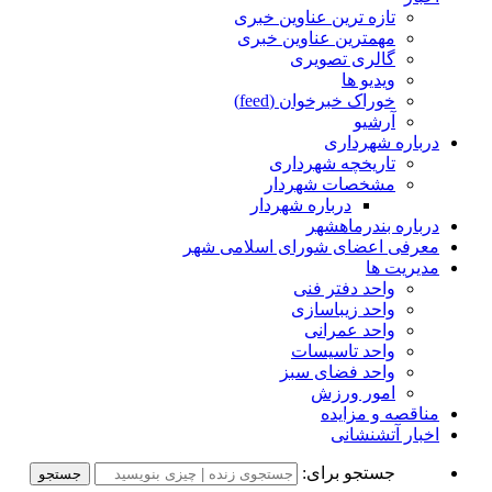
تازه ترین عناوین خبری
مهمترین عناوین خبری
گالری تصویری
ویدیو ها
خوراک خبرخوان (feed)
آرشیو
درباره شهرداری
تاریخچه شهرداری
مشخصات شهردار
درباره شهردار
درباره بندرماهشهر
معرفی اعضای شورای اسلامی شهر
مدیریت ها
واحد دفتر فنی
واحد زیباسازی
واحد عمرانی
واحد تاسیسات
واحد فضای سبز
امور ورزش
مناقصه و مزایده
اخبار آتشنشانی
جستجو برای: