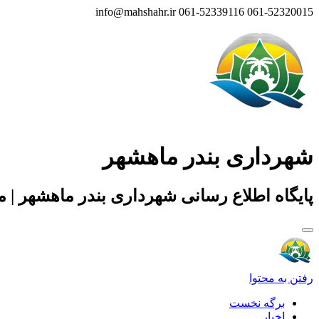
info@mahshahr.ir
061-52339116
061-52320015
شهرداری بندر ماهشهر
پایگاه اطلاع رسانی شهرداری بندر ماهشهر | 
رفتن به محتوا
برگه نخست
اخبار