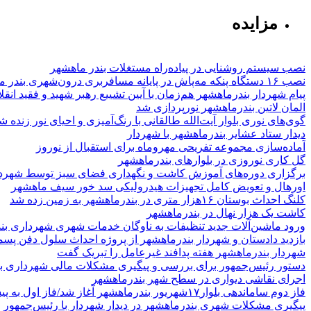
مزایده
نصب سیستم روشنایی در پیاده‌راه مستغلات بندر ماهشهر
نصب ۱۶ دستگاه پنکه مه‌پاش در پایانه مسافربری درون‌شهری بندر ماهشهر
پیام شهردار بندرماهشهر هم‌زمان با آیین تشییع رهبر شهید و فقید انقل
المان لاتین بندرماهشهر نورپردازی شد
گوی‌های نوری بلوار آیت‌الله طالقانی با رنگ‌آمیزی و احیای نور زنده ش
دیدار ستاد عشایر بندرماهشهر با شهردار
آماده‌سازی مجموعه تفریحی مهروماه برای استقبال از نوروز
گل کاری نوروزی در بلوارهای بندرماهشهر
برگزاری دوره‌های آموزش کاشت و نگهداری فضای سبز توسط شهرد
اورهال و تعویض کامل تجهیزات هیدرولیکی سد خور سیف ماهشهر
کلنگ احداث بوستان ۱۶هزار متری در بندرماهشهر به زمین زده شد
کاشت یک هزار نهال در بندرماهشهر
ورود ماشین‌آلات جدید تنظیفات به ناوگان خدمات شهری شهرداری بن
بازدید دادستان و شهردار بندرماهشهر از پروژه احداث سلول دفن پسما
شهردار بندرماهشهر هفته پدافند غیرعامل را تبریک گفت
دستور رئیس‌جمهور برای بررسی و پیگیری مشکلات مالی شهرداری ب
اجرای نقاشی دیواری در سطح شهر بندرماهشهر
فاز دوم ساماندهی بلوار۱۷شهریور بندرماهشهر آغاز شد/فاز اول به پیشرفت ۵۰درصد رسی
پیگیری مشکلات شهری بندرماهشهر در دیدار شهردار با رئیس‌جمهور