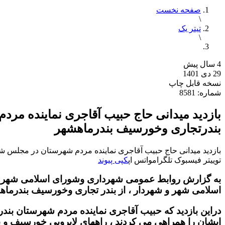
صفحه نخست
\
تیتر یک
\
4 سال پیش
29 دی 1401
نسخه قابل چاپ
شماره: 8581
بازدید میدانی حاج حبیب آقاجری نماینده م
بندرتجاری وخورسیف بندرماهشهر
بازدید میدانی حاج حبیب آقاجری نماینده مردم شهرستان در مجلس 
توییتر
فیسبوک
تلگرام
واتس اپ
کپی پیوند
به گزارش روابط عمومی شهرداری وشورای اسلامی شهر ب
اسلامی شهر و شهردار ، از بندر تجاری وخورسیف بندرماهشه
دراین بازدید که حبیب آقاجری نماینده مردم شهرستان 
ایشان را همراهی می کردند ، راههای لایروبی خورسیف 