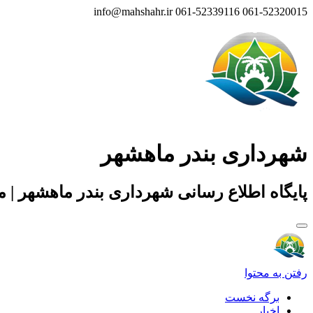
info@mahshahr.ir
061-52339116
061-52320015
شهرداری بندر ماهشهر
پایگاه اطلاع رسانی شهرداری بندر ماهشهر | 
رفتن به محتوا
برگه نخست
اخبار