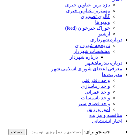
تازه ترین عناوین خبری
مهمترین عناوین خبری
گالری تصویری
ویدیو ها
خوراک خبرخوان (feed)
آرشیو
درباره شهرداری
تاریخچه شهرداری
مشخصات شهردار
درباره شهردار
درباره بندرماهشهر
معرفی اعضای شورای اسلامی شهر
مدیریت ها
واحد دفتر فنی
واحد زیباسازی
واحد عمرانی
واحد تاسیسات
واحد فضای سبز
امور ورزش
مناقصه و مزایده
اخبار آتشنشانی
جستجو برای: